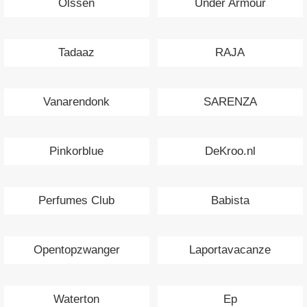
Olssen
Under Armour
Tadaaz
RAJA
Vanarendonk
SARENZA
Pinkorblue
DeKroo.nl
Perfumes Club
Babista
Opentopzwanger
Laportavacanze
Waterton
Ep