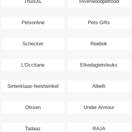
ThuisXL
Riverwoodpetfood
Petsonline
Pets Gifts
Schecker
Reebok
L'Occitane
Elkedagietsleuks
Sinterklaas-feestwinkel
Albelli
Olssen
Under Armour
Tadaaz
RAJA