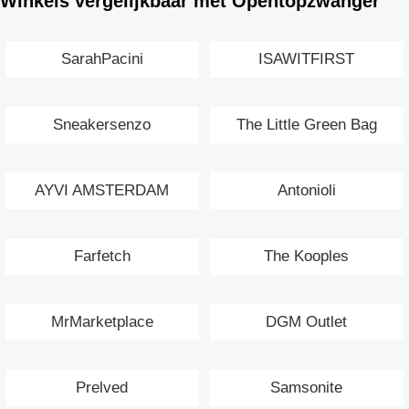
Winkels vergelijkbaar met Opentopzwanger
SarahPacini
ISAWITFIRST
Sneakersenzo
The Little Green Bag
AYVI AMSTERDAM
Antonioli
Farfetch
The Kooples
MrMarketplace
DGM Outlet
Prelved
Samsonite