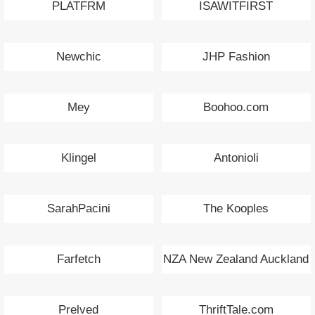
PLATFRM
ISAWITFIRST
Newchic
JHP Fashion
Mey
Boohoo.com
Klingel
Antonioli
SarahPacini
The Kooples
Farfetch
NZA New Zealand Auckland
Prelved
ThriftTale.com