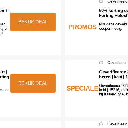
Geverifieerd
irt |
90% korting op
korting Poloshi
BEKIJK DEAL
ren |
Mis deze geweldi
PROMOS
tyle!
coupon nodig.
ig
Geverifieerd
rt |
Geverifieerde 
rting
heren | kaki | 
BEKIJK DEAL
Geverifieerde 23% 
SPECIALE
em een
kaki | 15216, cla
bij Italian-Style, k
Geverifieerd