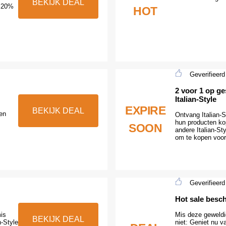
BEKIJK DEAL
t 20%
HOT
Geverifieerd
2 voor 1 op g
Italian-Style
EXPIRE
BEKIJK DEAL
en
Ontvang Italian-S
hun producten ko
SOON
andere Italian-S
om te kopen voord
Geverifieerd
Hot sale besch
mis
Mis deze geweldig
BEKIJK DEAL
n-Style
niet: Geniet nu va