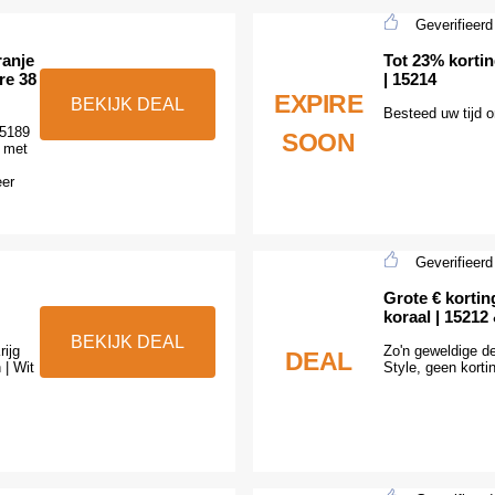
Geverifieerd
ranje
Tot 23% korting
re 38
| 15214
EXPIRE
BEKIJK DEAL
Besteed uw tijd o
15189
SOON
, met
eer
Geverifieerd
Grote € kortin
koraal | 15212
BEKIJK DEAL
rijg
Zo'n geweldige de
DEAL
 | Wit
Style, geen kort