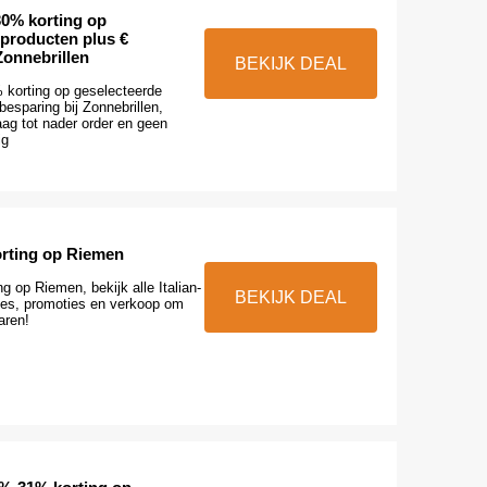
30% korting op
 producten plus €
Zonnebrillen
BEKIJK DEAL
% korting op geselecteerde
besparing bij Zonnebrillen,
ag tot nader order en geen
ig
orting op Riemen
ng op Riemen, bekijk alle Italian-
BEKIJK DEAL
es, promoties en verkoop om
aren!