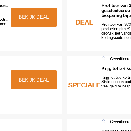
pers
Profiteer van 
geselecteerde
besparing bij 
BEKIJK DEAL
Extra
DEAL
code
Profiteer van 30
producten plus € 
gebruik het vanda
kortingscode nod
Geverifieerd
Krijg tot 5% k
Krijg tot 5% korti
BEKIJK DEAL
Style coupon cod
SPECIALE
veel geld te besp
Geverifieerd