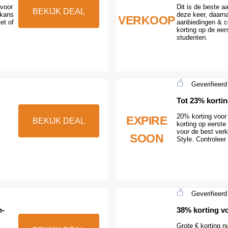
 voor
Dit is de beste 
BEKIJK DEAL
 kans
deze keer, daarn
VERKOOP
et of
aanbiedingen & c
korting op de eer
studenten.
Geverifieerd
Tot 23% korti
20% korting voor 
EXPIRE
BEKIJK DEAL
korting op eerste 
voor de best verko
SOON
Style. Controleer
Geverifieerd
n-
38% korting vo
Grote € korting nu