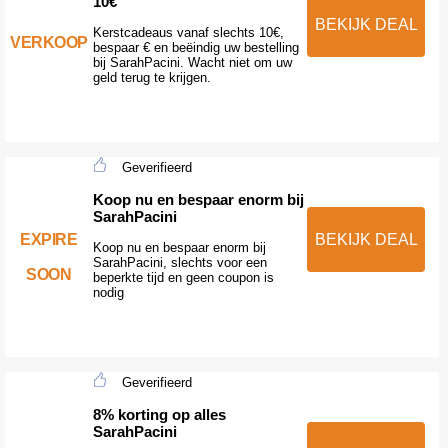
10€
BEKIJK DEAL
Kerstcadeaus vanaf slechts 10€,
VERKOOP
bespaar € en beëindig uw bestelling
bij SarahPacini. Wacht niet om uw
geld terug te krijgen.
Geverifieerd
Koop nu en bespaar enorm bij
SarahPacini
EXPIRE
BEKIJK DEAL
Koop nu en bespaar enorm bij
SarahPacini, slechts voor een
SOON
beperkte tijd en geen coupon is
nodig
Geverifieerd
8% korting op alles
SarahPacini