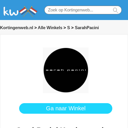
Kortingenweb.nl
>
Alle Winkels
>
S
>
SarahPacini
Ga naar Winkel