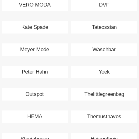
VERO MODA
DVF
Kate Spade
Tateossian
Meyer Mode
Waschbär
Peter Hahn
Yoek
Outspot
Thelittlegreenbag
HEMA
Themusthaves
Steviahouse
Huisenthuis