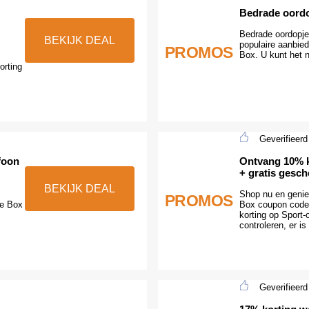
Bedrade oordo
Bedrade oordopje
BEKIJK DEAL
populaire aanbied
PROMOS
Box. U kunt het n
orting
Geverifieerd
foon
Ontvang 10% k
+ gratis gesc
BEKIJK DEAL
Shop nu en geniet
PROMOS
he Box
Box coupon code
korting op Sport
controleren, er is
Geverifieerd