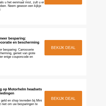
als u het eenmaal mist, zult u er
hebben. Neem gewoon een kijkje
x
 meer besparing:
ecoratie en bescherming
BEKIJK DEAL
er besparing: Carrosserie
cherming, geniet van grote
der enige couponcode en
ng op Motorhelm headsets
iedingen
BEKIJK DEAL
geld en shop tevreden bij Mini
t niet om uw besparingen te