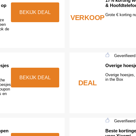
17% korting w
 op
& Hoofdtelefo
BEKIJK DEAL
Grote € korting n
VERKOOP
oze
geen
ok de
Geverifieerd
esjes
Overige hoesj
Overige hoesjes, 
BEKIJK DEAL
in the Box
the
DEAL
hoesjes
coupon
s en
Geverifieerd
open
Beste korting
voor Xiaomi