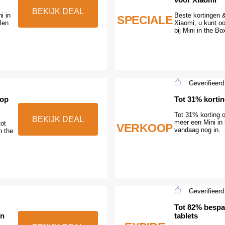
BEKIJK DEAL
i in
Beste kortingen 
SPECIALE
len
Xiaomi, u kunt o
bij Mini in the Bo
Geverifieerd
 op
Tot 31% korti
Tot 31% korting 
BEKIJK DEAL
meer een Mini in 
tot
VERKOOP
vandaag nog in.
n the
Geverifieerd
Tot 82% bespa
en
tablets