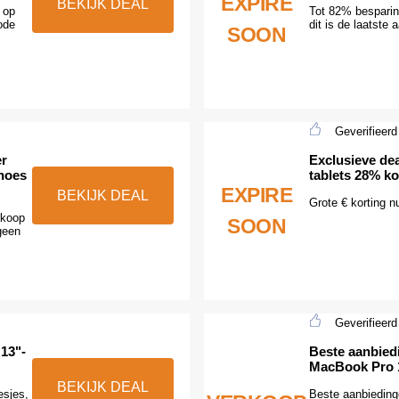
EXPIRE
BEKIJK DEAL
 op
Tot 82% besparin
ode
dit is de laatste
SOON
Geverifieerd
er
Exclusieve de
-hoes
tablets 28% ko
EXPIRE
BEKIJK DEAL
Grote € korting n
rkoop
SOON
geen
Geverifieerd
13"-
Beste aanbied
MacBook Pro 
BEKIJK DEAL
esjes,
Beste aanbiedin