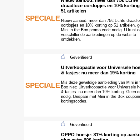
Nieuw aanbod: meer dan 75€ Echte
draadloze oordopjes en 10% korting
51 artikelen
SPECIALE
Nieuw aanbod: meer dan 75€ Echte draadl
oordopjes en 10% korting op 51 artikelen, 
Mini in the Box promo code nodig. U kunt o
verschillende aanbiedingen op de website
ontdekken.
Geverifieerd
Uitverkoopactie voor Universele ho
& tasjes: nu meer dan 19% korting
Mis deze geweldige aanbieding van Mini in 
SPECIALE
Box niet: Uitverkoopactie voor Universele 
& tasjes: nu meer dan 19% korting. Geen 
nodig. Bespaar met Mini in the Box coupon
kortingscodes.
Geverifieerd
OPPO-hoesje: 31% korting op aank
plus extra 69€ korting