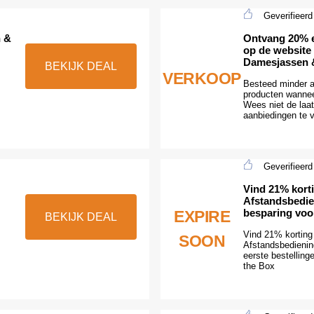
Geverifieerd
n &
Ontvang 20% e
op de website
Damesjassen 
BEKIJK DEAL
VERKOOP
Besteed minder 
producten wanneer
Wees niet de laa
aanbiedingen te v
Geverifieerd
Vind 21% kort
Afstandsbedie
besparing voor
EXPIRE
BEKIJK DEAL
Vind 21% korting
SOON
Afstandsbedienin
eerste bestelling
the Box