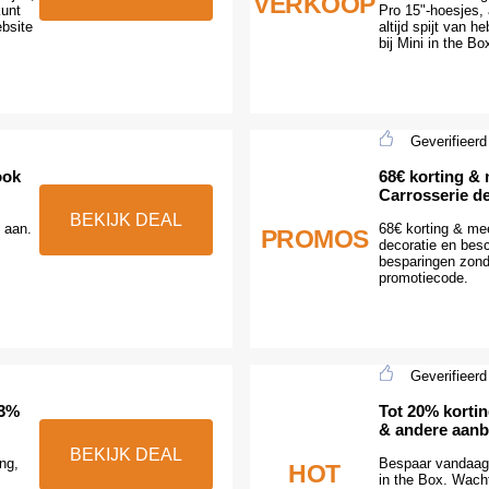
VERKOOP
kunt
Pro 15"-hoesjes, 
bsite
altijd spijt van 
bij Mini in the Bo
Geverifieerd
ook
68€ korting &
Carrosserie d
BEKIJK DEAL
n aan.
68€ korting & me
PROMOS
decoratie en bes
besparingen zon
promotiecode.
Geverifieerd
23%
Tot 20% korti
& andere aanb
BEKIJK DEAL
ng,
Bespaar vandaag 
HOT
in the Box. Wach