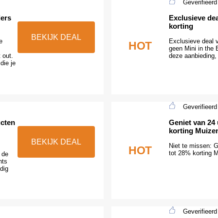
Geverifieerd
ders
Exclusieve de
korting
BEKIJK DEAL
e
Exclusieve deal v
HOT
geen Mini in the
 out.
deze aanbieding,
die je
Geverifieerd
ucten
Geniet van 24 
korting Muize
BEKIJK DEAL
Niet te missen: 
HOT
tot 28% korting 
 de
hts
dig
Geverifieerd