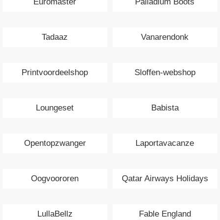
Euromaster
Palladium Boots
Tadaaz
Vanarendonk
Printvoordeelshop
Sloffen-webshop
Loungeset
Babista
Opentopzwanger
Laportavacanze
Oogvoororen
Qatar Airways Holidays
LullaBellz
Fable England