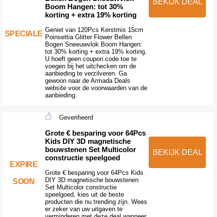
BEKIJK DEAL
Boom Hangen: tot 30%
korting + extra 19% korting
Geniet van 120Pcs Kerstmis 15cm
SPECIALE
Poinsettia Glitter Flower Bellen
Bogen Sneeuwvlok Boom Hangen:
tot 30% korting + extra 19% korting.
U hoeft geen coupon code toe te
voegen bij het uitchecken om de
aanbieding te verzilveren. Ga
gewoon naar de Armada Deals
website voor de voorwaarden van de
aanbieding.
Geverifieerd
Grote € besparing voor 64Pcs
Kids DIY 3D magnetische
bouwstenen Set Multicolor
BEKIJK DEAL
constructie speelgoed
EXPIRE
Grote € besparing voor 64Pcs Kids
DIY 3D magnetische bouwstenen
SOON
Set Multicolor constructie
speelgoed, kies uit de beste
producten die nu trending zijn. Wees
er zeker van uw uitgaven te
verminderen met deze deal wanneer