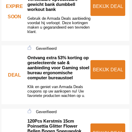
gewicht bank dumbbell
EXPIRE
BEKIJK DEAL
workout bank
SOON
Gebruik de Armada Deals aanbieding
voordat hij verloopt. Deze kortingen
maken u gegarandeerd een tevreden
klant.
Geverifieerd
Ontvang extra 53% korting op
geselecteerde sale &
aanbieding voor Gaming stoel
BEKIJK DEAL
bureau ergonomische
DEAL
computer bureaustoel
Klik en geniet van Armada Deals
coupons op uw aankopen nu! Uw
favoriete producten wachten op u.
Geverifieerd
120Pcs Kerstmis 15cm
Poinsettia Glitter Flower
Bellen Bogen Sneeuwvlok