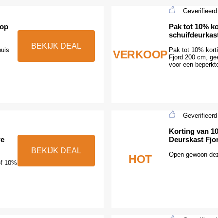
Geverifieerd
 op
Pak tot 10% ko
schuifdeurkas
BEKIJK DEAL
huis
Pak tot 10% kort
VERKOOP
Fjord 200 cm, ge
voor een beperkte
Geverifieerd
Korting van 10
re
Deurskast Fjo
BEKIJK DEAL
Open gewoon dez
HOT
of 10%