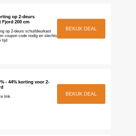
rting op 2-deurs
t Fjord 200 cm
BEKIJK DEAL
ing op 2-deurs schuifdeurkast
en coupon code nodig en slechts
 tijd
% - 44% korting voor 2-
rd
BEKIJK DEAL
e link