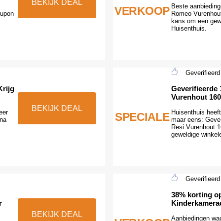
BEKIJK DEAL
Beste aanbieding
VERKOOP
oupon
Romeo Vurenhout 
kans om een gewe
Huisenthuis.
Geverifieerd
rijg
Geverifieerde
Vurenhout 16
BEKIJK DEAL
eer
Huisenthuis heeft 
SPECIALE
ina
maar eens: Gever
Resi Vurenhout 1
geweldige winkele
Geverifieerd
38% korting o
r
Kinderkamera
BEKIJK DEAL
Aanbiedingen wac