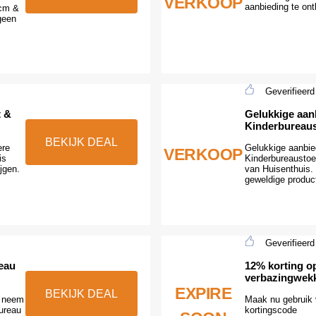
VERKOOP
aanbieding te ont
0cm &
geen
Geverifieerd
t &
Gelukkige aan
Kinderbureaus
BEKIJK DEAL
ere
Gelukkige aanbie
VERKOOP
is
Kinderbureaustoe
jgen.
van Huisenthuis.
geweldige product
Geverifieerd
eau
12% korting op
verbazingwek
EXPIRE
BEKIJK DEAL
n neem
Maak nu gebruik 
ureau
kortingscode