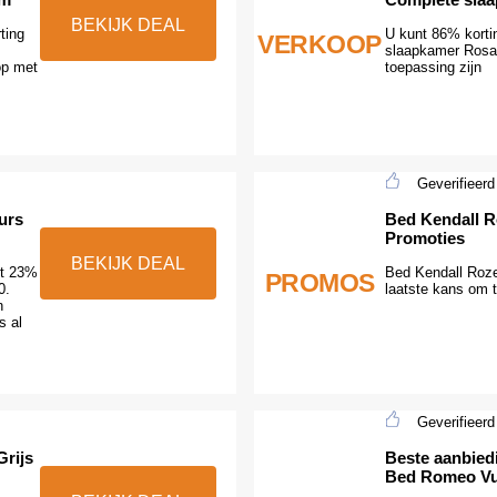
BEKIJK DEAL
ting
U kunt 86% korti
VERKOOP
slaapkamer Rosal
op met
toepassing zijn
Geverifieerd
eurs
Bed Kendall 
Promoties
BEKIJK DEAL
gt 23%
Bed Kendall Roz
PROMOS
0.
laatste kans om t
n
s al
Geverifieerd
Grijs
Beste aanbied
Bed Romeo Vu