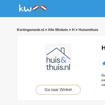
Kortingenweb.nl
>
Alle Winkels
>
H
>
Huisenthuis
H
Be
pa
aa
Ga naar Winkel