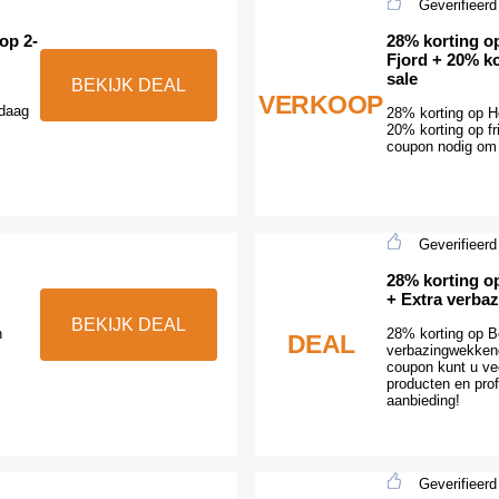
Geverifieerd
op 2-
28% korting 
Fjord + 20% ko
sale
BEKIJK DEAL
VERKOOP
ndaag
28% korting op 
20% korting op fr
coupon nodig om g
Geverifieerd
28% korting o
+ Extra verb
BEKIJK DEAL
n
28% korting op 
DEAL
verbazingwekken
coupon kunt u ve
producten en prof
aanbieding!
Geverifieerd