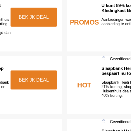
t
U kunt 89% ko
Kledingkast B
BEKIJK DEAL
nthuis
Aanbiedingen wac
PROMOS
ting
aanbieding te ont
ijd dan
Geverifieerd
op
Slaapbank Hei
bespaart nu to
BEKIJK DEAL
apbank
Slaapbank Heidi P
HOT
 en
21% korting, shop
Huisenthuis deal
40% korting.
Geverifieerd