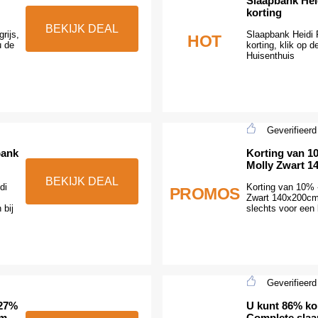
Slaapbank Hei
korting
BEKIJK DEAL
rijs,
Slaapbank Heidi 
HOT
u de
korting, klik op d
Huisenthuis
Geverifieerd
bank
Korting van 1
Molly Zwart 1
BEKIJK DEAL
di
Korting van 10% 
PROMOS
Zwart 140x200cm
 bij
slechts voor een 
Geverifieerd
 27%
U kunt 86% ko
cm
Complete slaa