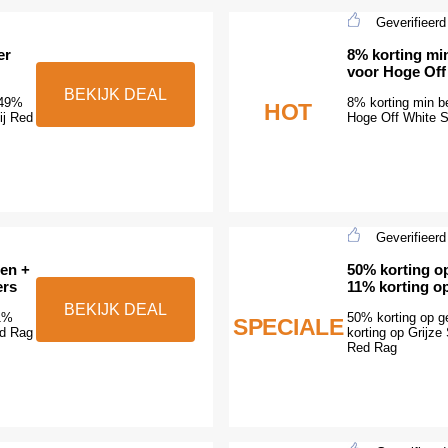
Geverifieerd
er
8% korting mi
voor Hoge Off
BEKIJK DEAL
 49%
8% korting min b
HOT
ij Red
Hoge Off White S
Geverifieerd
len +
50% korting op
ers
11% korting o
BEKIJK DEAL
11%
50% korting op g
SPECIALE
ed Rag
korting op Grijze
Red Rag