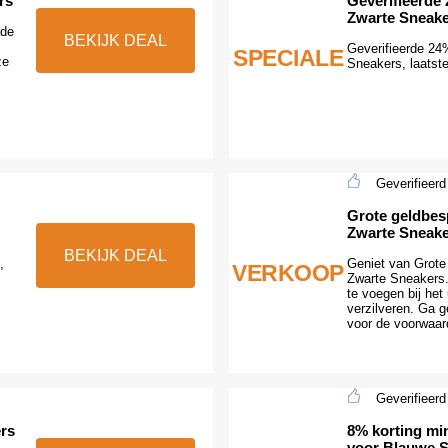
rs
Geverifieerde
Zwarte Sneak
 de
BEKIJK DEAL
Geverifieerde 24
SPECIALE
ze
Sneakers, laatste
Geverifieerd
Grote geldbes
Zwarte Sneak
BEKIJK DEAL
,
Geniet van Grote 
VERKOOP
Zwarte Sneakers.
te voegen bij het
verzilveren. Ga 
voor de voorwaar
Geverifieerd
ers
8% korting mi
voor Blauwe 