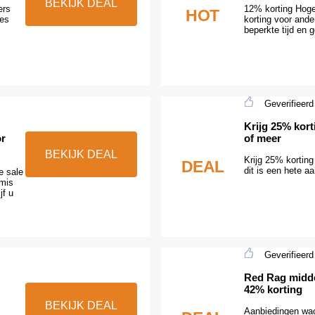
BEKIJK DEAL
ers
12% korting Hog
HOT
des
korting voor ande
beperkte tijd en 
Geverifieerd
Krijg 25% kort
or
of meer
BEKIJK DEAL
Krijg 25% korting
DEAL
dit is een hete a
e sale
 mis
jf u
Geverifieerd
Red Rag midde
42% korting
BEKIJK DEAL
Aanbiedingen wac