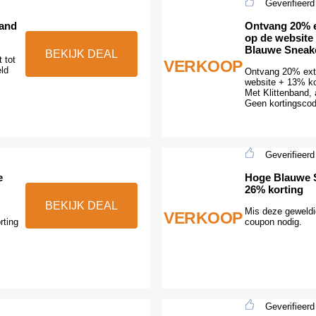
Geverifieerd
band
Ontvang 20% e
op de website
Blauwe Sneake
BEKIJK DEAL
 tot
VERKOOP
ld
Ontvang 20% extr
website + 13% k
Met Klittenband, 
Geen kortingscod
Geverifieerd
e
Hoge Blauwe S
26% korting
BEKIJK DEAL
Mis deze geweldi
VERKOOP
rting
coupon nodig.
Geverifieerd