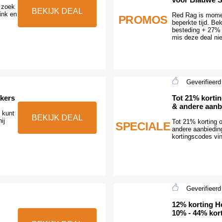
 zoek
BEKIJK DEAL
ink en
Red Rag is momen
PROMOS
beperkte tijd. Be
besteding + 27% 
mis deze deal niet
Geverifieerd
akers
Tot 21% korti
& andere aanb
 kunt
BEKIJK DEAL
ij
Tot 21% korting
SPECIALE
andere aanbiedin
kortingscodes vin
Geverifieerd
12% korting H
10% - 44% kor