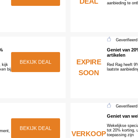
DEAL
aanbieding te ont
Geverifieerd
1%
Geniet van 20
artikelen
EXPIRE
BEKIJK DEAL
 kijk
Red Rag heeft 9%
ken bij
laatste aanbiedi
SOON
Geverifieerd
Geniet van wek
Wekelijkse speci
BEKIJK DEAL
tot 20% korting, 
iment,
VERKOOP
toepassing zijn