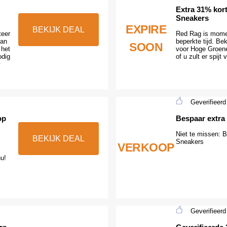
Extra 31% kor
Sneakers
EXPIRE
BEKIJK DEAL
teer
Red Rag is momen
dan
beperkte tijd. Be
SOON
 het
voor Hoge Groene
odig
of u zult er spijt 
Geverifieerd
op
Bespaar extra
Niet te missen: 
BEKIJK DEAL
Sneakers
VERKOOP
nu!
Geverifieerd