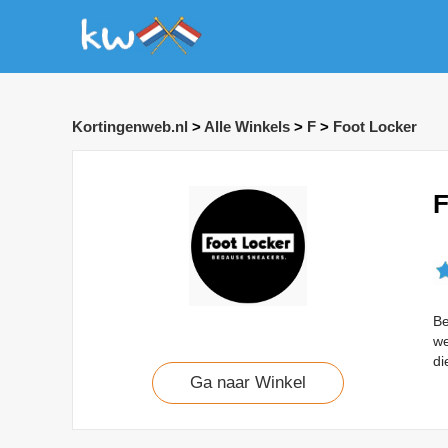
Kortingenweb.nl
>
Alle Winkels
>
F
>
Foot Locker
F
Be
we
di
Ga naar Winkel