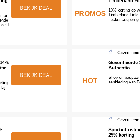
ting
Timberland Fi
BEKIJK DEAL
10% korting op vo
PROMOS
Timberland Field
rior
Locker coupon geb
gende
 geld
Geverifieerd
 14%
Geverifieerde
tar
Authentic
BEKIJK DEAL
Shop en bespaar 
HOT
aanbieding van F
rting
bij
Geverifieerd
%
Sportuitrustin
25% korting