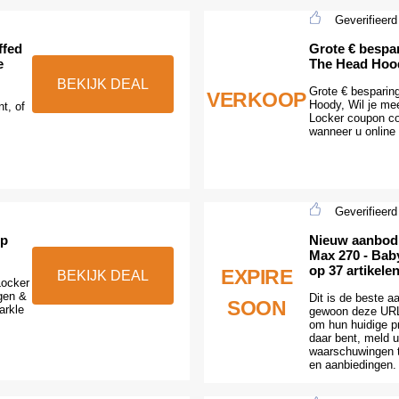
Geverifieerd
ffed
Grote € bespa
e
The Head Hoo
BEKIJK DEAL
Grote € besparin
VERKOOP
Hoody, Wil je me
t, of
Locker coupon cod
wanneer u online 
Geverifieerd
op
Nieuw aanbod:
Max 270 - Bab
op 37 artikele
EXPIRE
BEKIJK DEAL
Locker
gen &
Dit is de beste a
SOON
arkle
gewoon deze URL
om hun huidige pr
daar bent, meld 
waarschuwingen 
en aanbiedingen.