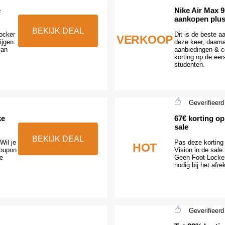
e
Nike Air Max 9
aankopen plus 
BEKIJK DEAL
Locker
Dit is de beste 
VERKOOP
ijgen.
deze keer, daarn
van
aanbiedingen & c
korting op de eer
studenten.
Geverifieerd
ke
67€ korting op
sale
BEKIJK DEAL
Wil je
Pas deze korting 
HOT
coupon
Vision in de sale
ne
Geen Foot Locke
nodig bij het afr
Geverifieerd