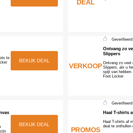
DEAL
Geverifieerd
Ontvang zo ve
Slippers
ots te
BEKIJK DEAL
cker
Ontvang zo veel 
VERKOOP
Slippers, als u he
spijt van hebben.
Foot Locker
Geverifieerd
anvas
Haal T-shirts 
Haal T-shirts af 
BEKIJK DEAL
deal te onthullen
n
PROMOS
zijn