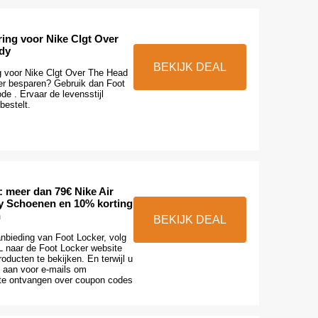
ring voor Nike Clgt Over
dy
BEKIJK DEAL
g voor Nike Clgt Over The Head
er besparen? Gebruik dan Foot
e . Ervaar de levensstijl
bestelt.
 meer dan 79€ Nike Air
y Schoenen en 10% korting
n
BEKIJK DEAL
anbieding van Foot Locker, volg
 naar de Foot Locker website
oducten te bekijken. En terwijl u
u aan voor e-mails om
te ontvangen over coupon codes