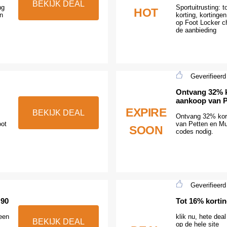
BEKIJK DEAL
ng
Sportuitrusting: 
HOT
n
korting, korting
op Foot Locker c
de aanbieding
Geverifieerd
Ontvang 32% ko
aankoop van P
EXPIRE
BEKIJK DEAL
Ontvang 32% kort
oot
van Petten en Mu
SOON
codes nodig.
Geverifieerd
 90
Tot 16% kortin
leen
klik nu, hete dea
BEKIJK DEAL
op de hele site