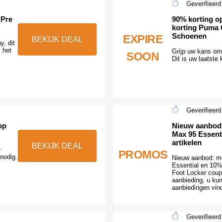
Geverifieerd
 Pre
90% korting op
korting Puma 
Schoenen
EXPIRE
BEKIJK DEAL
y, dit
 het
Grijp uw kans om 
SOON
Dit is uw laatste
Geverifieerd
op
Nieuw aanbod:
Max 95 Essent
artikelen
BEKIJK DEAL
e
PROMOS
nodig.
Nieuw aanbod: me
Essential en 10% 
Foot Locker coup
aanbieding, u ku
aanbiedingen vin
Geverifieerd