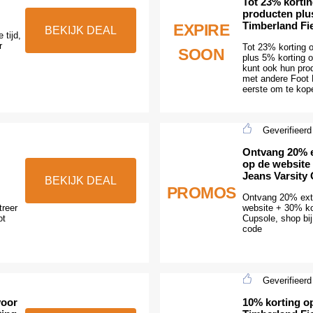
Tot 23% korti
producten plu
Timberland Fie
EXPIRE
BEKIJK DEAL
 tijd,
r
Tot 23% korting 
SOON
plus 5% korting o
kunt ook hun pro
met andere Foot
eerste om te kope
Geverifieerd
Ontvang 20% e
op de website
Jeans Varsity
BEKIJK DEAL
PROMOS
Ontvang 20% extr
treer
website + 30% k
ot
Cupsole, shop bi
code
Geverifieerd
voor
10% korting op