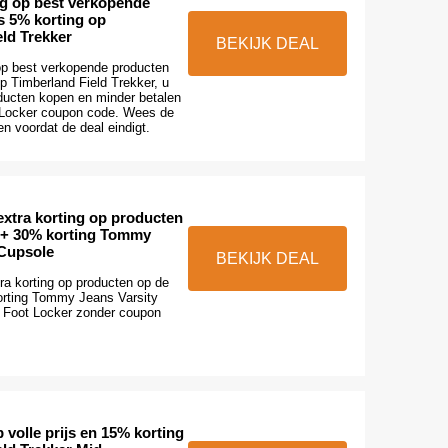
ng op best verkopende
s 5% korting op
ld Trekker
BEKIJK DEAL
op best verkopende producten
p Timberland Field Trekker, u
ducten kopen en minder betalen
 Locker coupon code. Wees de
n voordat de deal eindigt.
xtra korting op producten
 + 30% korting Tommy
 Cupsole
BEKIJK DEAL
a korting op producten op de
orting Tommy Jeans Varsity
j Foot Locker zonder coupon
 volle prijs en 15% korting