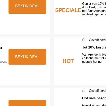
Geniet van 10% 
BEKIJK DEAL
download, mis de
SPECIALE
met Van Arendon
aanbiedingen en 
Geverifieerd
ug
Tot 10% kortin
Van Arendonk bie
BEKIJK DEAL
collectie met tot
HOT
gebruik het nu.
oupon
Geverifieerd
Hot sale besc
Geniet nu van de 