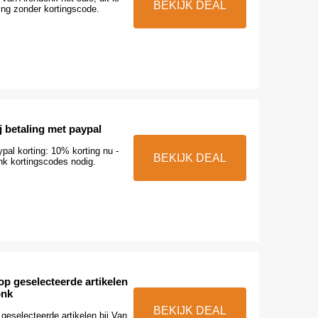
BEKIJK DEAL
ing zonder kortingscode.
j betaling met paypal
pal korting: 10% korting nu -
BEKIJK DEAL
k kortingscodes nodig.
p geselecteerde artikelen
onk
BEKIJK DEAL
geselecteerde artikelen bij Van