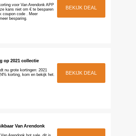
korting voor Van Arendonk APP
BEKIJK DEAL
ze kans niet om € te besparen
k coupon code . Meer
meer besparing.
g op 2021 collectie
dt nu grote kortingen: 2021
BEKIJK DEAL
 24% korting, kom en bekijk het.
hikbaar Van Arendonk
Van Arendonk hot sale, dit is