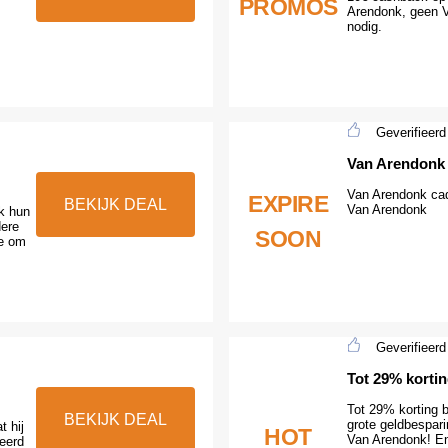
PROMOS
Arendonk, geen 
nodig.
Geverifieerd
Van Arendonk
Van Arendonk cad
EXPIRE
BEKIJK DEAL
Van Arendonk
ok hun
dere
SOON
te om
Geverifieerd
Tot 29% korti
Tot 29% korting b
BEKIJK DEAL
grote geldbespar
 hij
HOT
Van Arendonk! En
eerd