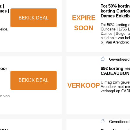
 |
Tot 50% kortin
mes |
korting Curios
Dames Enkelbo
EXPIRE
BEKIJK DEAL
Tot 50% korting o
SOON
eige,
Curiosite | 1756 
Dames | Beige, al
altijd spijt van 
bij Van Arendonk
Geverifieerd
voor
69€ korting re
CADEAUBON
BEKIJK DEAL
U mag zo'n gewel
VERKOOP
Arendonk niet mis
verlaagd op C
en van
m
Geverifieerd