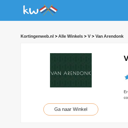
Kortingenweb.nl
>
Alle Winkels
>
V
>
Van Arendonk
V
Er
co
Ga naar Winkel