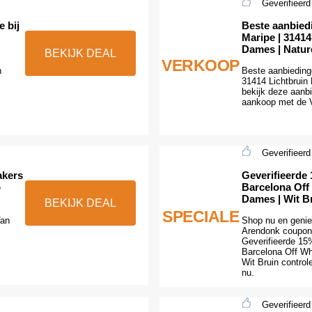
Geverifieerd
 bij
Beste aanbied
Maripe | 31414
Dames | Natur
BEKIJK DEAL
VERKOOP
n
Beste aanbieding
31414 Lichtbruin
bekijk deze aanb
aankoop met de 
Geverifieerd
akers
Geverifieerde 
p
Barcelona Off
Dames | Wit B
BEKIJK DEAL
SPECIALE
Van
Shop nu en genie
Arendonk coupon
Geverifieerde 15%
Barcelona Off W
Wit Bruin controle
nu.
Geverifieerd