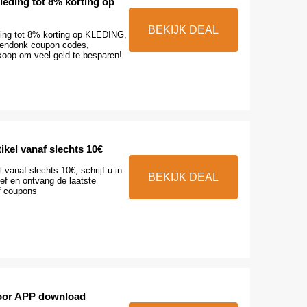
ieding tot 8% korting op
BEKIJK DEAL
ing tot 8% korting op KLEDING,
Arendonk coupon codes,
koop om veel geld te besparen!
tikel vanaf slechts 10€
l vanaf slechts 10€, schrijf u in
BEKIJK DEAL
ef en ontvang de laatste
ef coupons
voor APP download