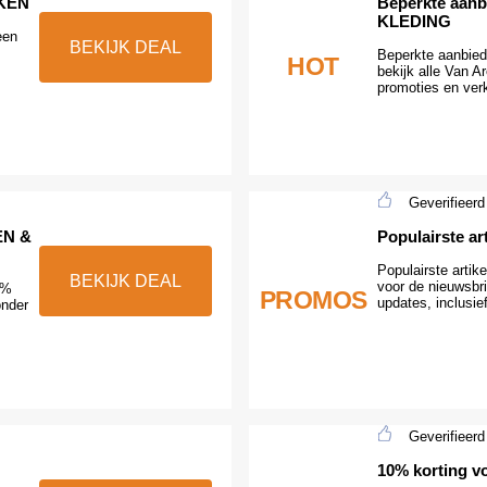
KKEN
Beperkte aanb
KLEDING
een
BEKIJK DEAL
Beperkte aanbied
HOT
bekijk alle Van 
promoties en ver
Geverifieerd
EN &
Populairste ar
Populairste artike
BEKIJK DEAL
voor de nieuwsbri
0%
PROMOS
updates, inclusi
onder
Geverifieerd
10% korting 