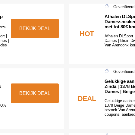
Geverifieerd
op
Afhalen DLSpo
Damessneakers
ers
met tot 80€ ko
BEKIJK DEAL
HOT
rt |
Afhalen DLSport
mes |
Dames | Bruin Div
odes
Van Arendonk kor
Geverifieerd
Gelukkige aan
s
Zinda | 1378 
Dames | Beige
BEKIJK DEAL
DEAL
Gelukkige aanbie
 30%
1378 Beige Dame
bezoek Van Arend
coupons, aanbied