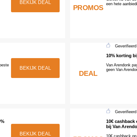
BEKIJK DEAL
een hete aanbied
PROMOS
Geverifieerd
10% korting bi
beste
Van Arendonk pay
BEKIJK DEAL
geen Van Arendon
DEAL
Geverifieerd
0%
10€ cashback o
bij Van Arend
BEKIJK DEAL
10€ cashback op 