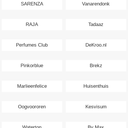
SARENZA
Vanarendonk
RAJA
Tadaaz
Perfumes Club
DeKroo.nl
Pinkorblue
Brekz
Marlieenfelice
Huisenthuis
Oogvoororen
Kesvisum
Waterton
By Max