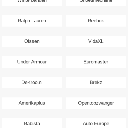
Winterbanden
Shoetimeonline
Ralph Lauren
Reebok
Olssen
VidaXL
Under Armour
Euromaster
DeKroo.nl
Brekz
Amerikaplus
Opentopzwanger
Babista
Auto Europe