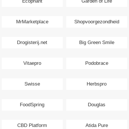
Ecophant
Garden of Life
MrMarketplace
Shopvoorgezondheid
Drogisterij.net
Big Green Smile
Vitaepro
Podobrace
Swisse
Herbspro
FoodSpring
Douglas
CBD Platform
Atida Pure