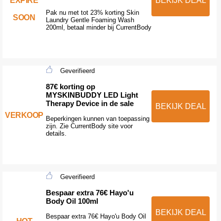
EXPIRE
BEKIJK DEAL
Pak nu met tot 23% korting Skin
SOON
Laundry Gentle Foaming Wash
200ml, betaal minder bij CurrentBody
Geverifieerd
87€ korting op
MYSKINBUDDY LED Light
Therapy Device in de sale
BEKIJK DEAL
VERKOOP
Beperkingen kunnen van toepassing
zijn. Zie CurrentBody site voor
details.
Geverifieerd
Bespaar extra 76€ Hayo'u
Body Oil 100ml
BEKIJK DEAL
Bespaar extra 76€ Hayo'u Body Oil