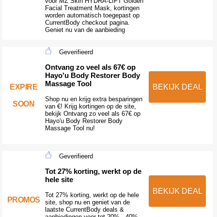
voor MZ Skin HYDRA-LIFT Golden
Facial Treatment Mask, kortingen
worden automatisch toegepast op
CurrentBody checkout pagina.
Geniet nu van de aanbieding
Geverifieerd
Ontvang zo veel als 67€ op
Hayo'u Body Restorer Body
Massage Tool
EXPIRE
BEKIJK DEAL
Shop nu en krijg extra besparingen
SOON
van €! Krijg kortingen op de site,
bekijk Ontvang zo veel als 67€ op
Hayo'u Body Restorer Body
Massage Tool nu!
Geverifieerd
Tot 27% korting, werkt op de
hele site
BEKIJK DEAL
Tot 27% korting, werkt op de hele
PROMOS
site, shop nu en geniet van de
laatste CurrentBody deals &
aanbiedingen voor tot 20% - 40%