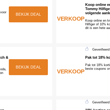
Koop online en
Tommy Hilfige
 voor
volgende aan
BEKIJK DEAL
VERKOOP
Koop online en k
Hilfiger of 10% k
dit is een hete a
Geverifieerd
tch &
Pak tot 18% ko
Pak tot 18% korti
BEKIJK DEAL
beste coupons on
Soda,
VERKOOP
pon
Geverifieerd