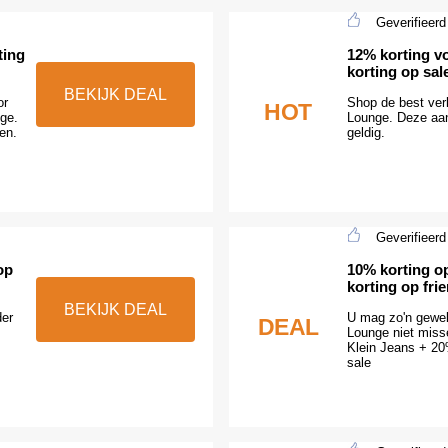
Geverifieerd
ting
12% korting v
korting op sal
BEKIJK DEAL
or
Shop de best ver
HOT
ge.
Lounge. Deze aanb
en.
geldig.
Geverifieerd
op
10% korting o
korting op fri
BEKIJK DEAL
der
U mag zo'n gewel
DEAL
Lounge niet miss
Klein Jeans + 20%
sale