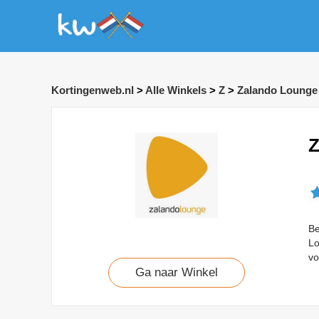
Kortingenweb.nl
>
Alle Winkels
>
Z
>
Zalando Lounge
Z
Be
Lo
vo
Ga naar Winkel