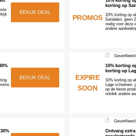
nen
10% korting op
korting op Sa
este
BEKIJK DEAL
kijk
10% korting op al
PROMOS
Sandalen, geen 
nodig voor deze a
andere aanbiedin
Geverifieerd
 30%
10% korting op
korting op La
EXPIRE
BEKIJK DEAL
ting
10% korting op al
promo
Lage schoenen, g
SOON
op de beste prod
ontdek andere aa
Geverifieerd
 30%
Ontvang extra
geselecteerde