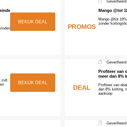
Geverifieerd
einde
Mango @tot 1
Mango @tot 18% k
BEKIJK DEAL
zonder kortingsb
PROMOS
vinden
Geverifieerd
Profiteer van 
meer dan 8% k
 zult
BEKIJK DEAL
een
Profiteer van dea
DEAL
dan 8% korting, m
aankoop
Geverifieerd