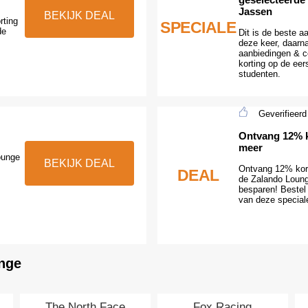
Jassen
BEKIJK DEAL
rting
SPECIALE
de
Dit is de beste 
deze keer, daarn
aanbiedingen & c
korting op de eer
studenten.
Geverifieerd
Ontvang 12% k
meer
ounge
BEKIJK DEAL
Ontvang 12% kor
DEAL
de Zalando Loung
besparen! Bestel 
van deze special
unge
The North Face
Fox Racing