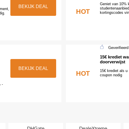
Geniet van 10% k
BEKIJK DEAL
studentenaanbied
iment,
HOT
kortingscodes vin
ig.
Geverifieerd
15€ krediet wa
doorverwijst
BEKIJK DEAL
15€ krediet als u
HOT
coupon nodig
 -
DHGate
DealeXtreme