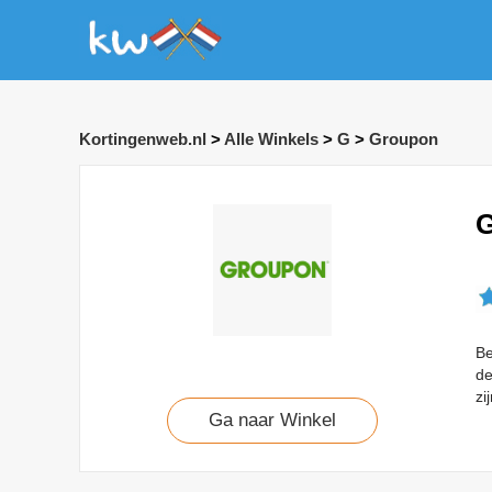
Kortingenweb.nl
>
Alle Winkels
>
G
>
Groupon
G
Be
de
zi
Ga naar Winkel