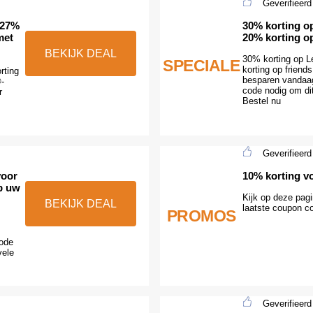
Geverifieerd
 27%
30% korting o
met
20% korting op
BEKIJK DEAL
30% korting op 
SPECIALE
korting op friends
rting
besparen vandaa
-
code nodig om dit
r
Bestel nu
Geverifieerd
voor
10% korting v
p uw
Kijk op deze pag
BEKIJK DEAL
laatste coupon c
PROMOS
ode
vele
Geverifieerd