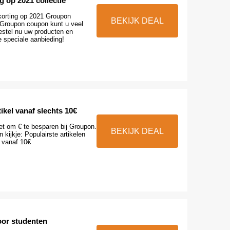
g op 2021 collectie
orting op 2021 Groupon
BEKIJK DEAL
e Groupon coupon kunt u veel
estel nu uw producten en
e speciale aanbieding!
tikel vanaf slechts 10€
et om € te besparen bij Groupon.
BEKIJK DEAL
ijkje: Populairste artikelen
 vanaf 10€
oor studenten