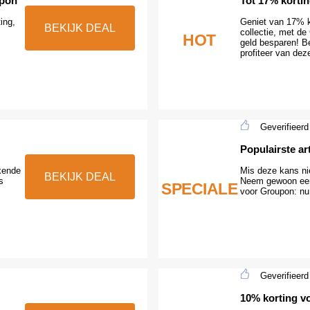
upon
Tot 17% kortin
ing,
Geniet van 17% k
BEKIJK DEAL
collectie, met d
HOT
geld besparen! B
profiteer van dez
Geverifieerd
Populairste ar
kende
Mis deze kans ni
BEKIJK DEAL
s
Neem gewoon een k
SPECIALE
voor Groupon: nu
Geverifieerd
10% korting v