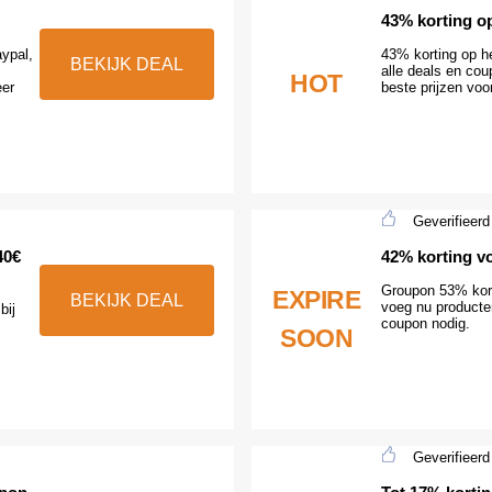
43% korting o
aypal,
43% korting op h
BEKIJK DEAL
alle deals en cou
HOT
eer
beste prijzen voo
Geverifieerd
40€
42% korting vo
Groupon 53% korti
EXPIRE
BEKIJK DEAL
voeg nu producte
bij
coupon nodig.
SOON
Geverifieerd