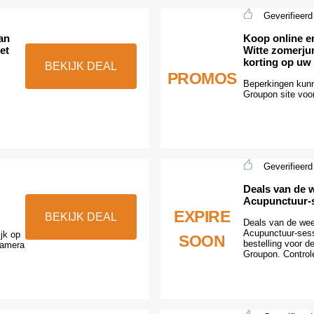
Geverifieerd
an
Koop online en
et
Witte zomerjur
korting op uw
BEKIJK DEAL
PROMOS
Beperkingen kunn
,
Groupon site voor
Geverifieerd
Deals van de w
Acupunctuur-
EXPIRE
BEKIJK DEAL
Deals van de wee
Acupunctuur-sess
jk op
SOON
bestelling voor d
camera
Groupon. Control