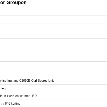
oor Groupon
yliss-krultang C1050E Curl Secret Ionic
ting
s in zwart en wit met LED
tra 84€ korting