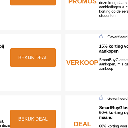
PROMOS
deze keer, daarn
aanbiedingen & c
korting op de eer
studenten.
Geverifieerd
ij
15% korting 
aankopen
BEKIJK DEAL
SmartBuyGlasses
VERKOOP
aankopen, mis gee
aankoop
Geverifieerd
SmartBuyGlas
60% korting op
maand
BEKIJK DEAL
st,
DEAL
n deze
60% korting voor 