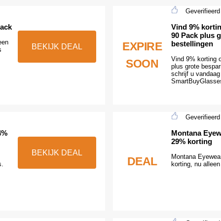
Geverifieerd
Pack
Vind 9% korti
90 Pack plus g
een
bestellingen
EXPIRE
BEKIJK DEAL
s
Vind 9% korting 
SOON
plus grote bespar
schrijf u vandaa
SmartBuyGlasses
Geverifieerd
24%
Montana Eyewe
29% korting
BEKIJK DEAL
Montana Eyewear
DEAL
s.
korting, nu alle