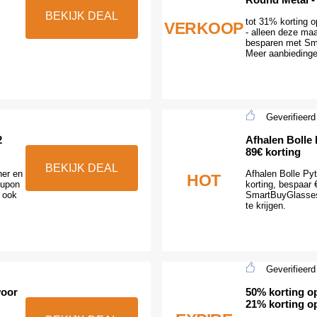
BEKIJK DEAL
tot 31% korting
VERKOOP
- alleen deze ma
besparen met Sm
Meer aanbiedinge
Geverifieerd
2
Afhalen Bolle 
89€ korting
BEKIJK DEAL
her en
Afhalen Bolle Py
HOT
oupon
korting, bespaar 
 ook
SmartBuyGlasses
te krijgen.
Geverifieerd
voor
50% korting op
21% korting op