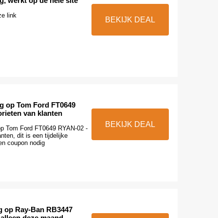
g, werkt op de hele site
e link
BEKIJK DEAL
ng op Tom Ford FT0649
rieten van klanten
BEKIJK DEAL
 op Tom Ford FT0649 RYAN-02 -
nten, dit is een tijdelijke
en coupon nodig
ng op Ray-Ban RB3447
 alleen deze maand