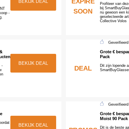
EXPIRE
BEKIJK DEAL
Profiteer van dez
bij SmartBuyGlas
MNT
SOON
nu gewoon een ki
koop -
geselecteerde art
g.
Collective Volos
Geverifieerd
 &
Grote € bespar
ucten
Pack
BEKIJK DEAL
 -
Dit zijn lopende 
DEAL
w
SmartBuyGlasses
en
Geverifieerd
te
Grote € bespa
Moist 90 Pack
oordat
BEKIJK DEAL
Dit is de beste 