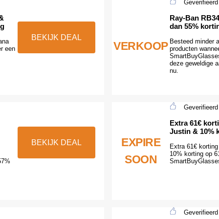
Geverifieerd
 &
Ray-Ban RB34
ng
dan 55% korti
BEKIJK DEAL
ana
Besteed minder 
VERKOOP
er een
producten wanneer
SmartBuyGlasses.
deze geweldige a
nu.
Geverifieerd
Extra 61€ kor
Justin & 10% k
EXPIRE
BEKIJK DEAL
Extra 61€ kortin
10% korting op 61
SOON
 57%
SmartBuyGlasses
Geverifieerd