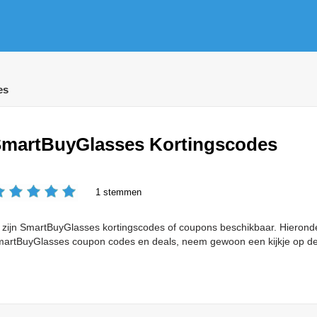
es
martBuyGlasses Kortingscodes
1 stemmen
 zijn SmartBuyGlasses kortingscodes of coupons beschikbaar. Hieronde
artBuyGlasses coupon codes en deals, neem gewoon een kijkje op d