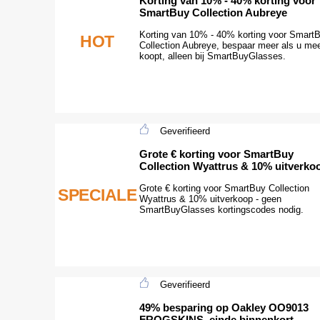
Korting van 10% - 40% korting voor
SmartBuy Collection Aubreye
Korting van 10% - 40% korting voor Smart
HOT
Collection Aubreye, bespaar meer als u me
koopt, alleen bij SmartBuyGlasses.
Geverifieerd
Grote € korting voor SmartBuy
Collection Wyattrus & 10% uitverko
Grote € korting voor SmartBuy Collection
SPECIALE
Wyattrus & 10% uitverkoop - geen
SmartBuyGlasses kortingscodes nodig.
Geverifieerd
49% besparing op Oakley OO9013
FROGSKINS, einde binnenkort