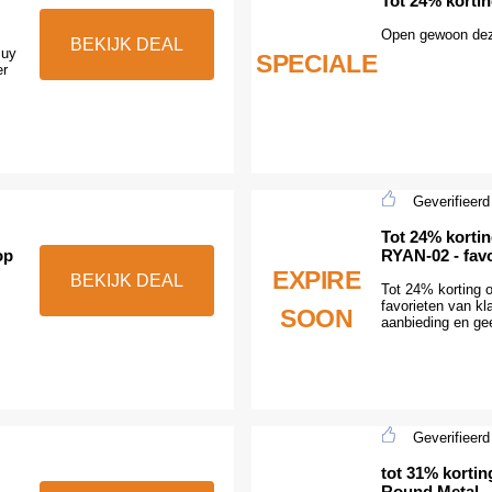
Tot 24% kortin
Open gewoon dez
BEKIJK DEAL
Buy
SPECIALE
er
Geverifieerd
Tot 24% korti
op
RYAN-02 - favo
EXPIRE
BEKIJK DEAL
Tot 24% korting
favorieten van kla
SOON
aanbieding en ge
Geverifieerd
tot 31% korti
Round Metal -