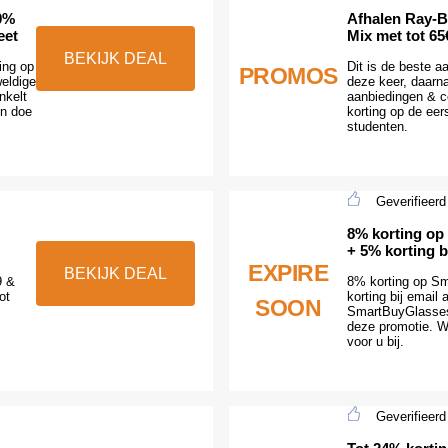
20%
Afhalen Ray-B
eet
Mix met tot 65
BEKIJK DEAL
ing op
Dit is de beste 
PROMOS
eldige
deze keer, daarn
nkelt
aanbiedingen & c
en doe
korting op de eer
studenten.
Geverifieerd
8% korting op
+ 5% korting b
EXPIRE
BEKIJK DEAL
9 &
8% korting op Sm
ot
korting bij email
SOON
SmartBuyGlasses
deze promotie. W
voor u bij.
Geverifieerd