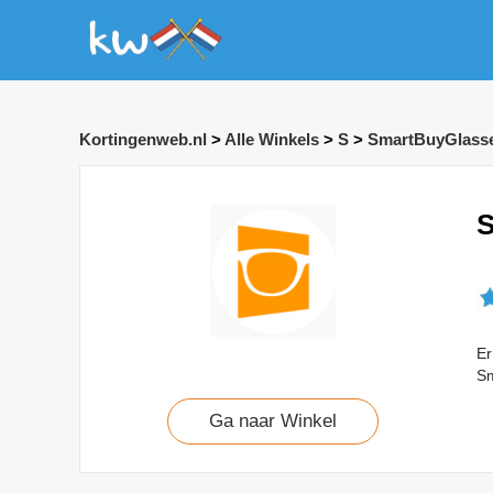
Kortingenweb.nl
>
Alle Winkels
>
S
>
SmartBuyGlass
S
Er
Sm
Ga naar Winkel