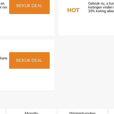
 en
Gebruik nu, u ku
BEKIJK DEAL
et om
kortingen vinden 
HOT
10% korting allee
e kans
BEKIJK DEAL
Mondly
Winterbanden