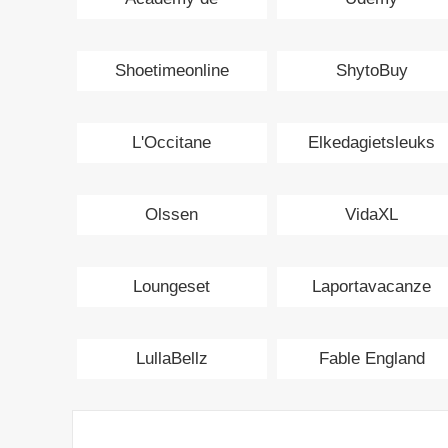
Ondernemer
Shoetimeonline
ShytoBuy
L'Occitane
Elkedagietsleuks
Olssen
VidaXL
Loungeset
Laportavacanze
LullaBellz
Fable England