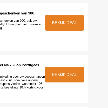
e geschenken van 90€
eschenken van 90€, pak uw
BEKIJK DEAL
ndly! U mag het niet missen en
ig
el als 75€ op Portugees
BEKIJK DEAL
aanbieding voor uw boodschappen
aast kunt u ook vele andere
oupons vinden, waaronder 10€
ste bestelling, 10% korting voor