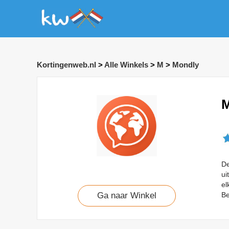
Kortingenweb.nl
>
Alle Winkels
>
M
>
Mondly
M
De
ui
el
Be
Ga naar Winkel