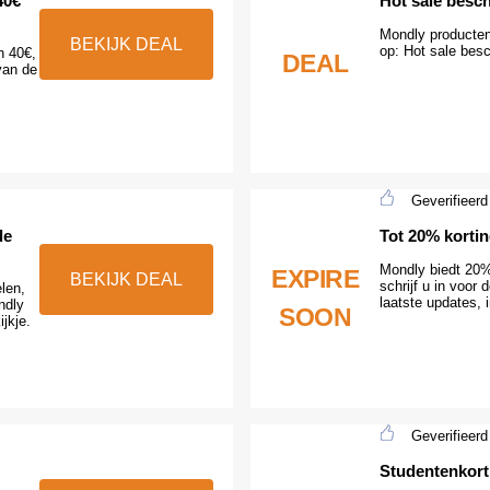
40€
Hot sale besc
Mondly producten 
BEKIJK DEAL
op: Hot sale bes
n 40€,
DEAL
van de
Geverifieerd
de
Tot 20% kortin
Mondly biedt 20% 
EXPIRE
BEKIJK DEAL
schrijf u in voor
elen,
laatste updates, 
ndly
SOON
jkje.
Geverifieerd
Studentenkort