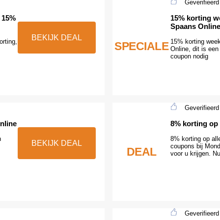
Geverifieerd
t 15%
15% korting w
Spaans Onlin
BEKIJK DEAL
rting,
15% korting week
SPECIALE
Online, dit is een
coupon nodig
Geverifieerd
nline
8% korting op
n
8% korting op all
BEKIJK DEAL
coupons bij Mondl
DEAL
voor u krijgen. N
Geverifieerd