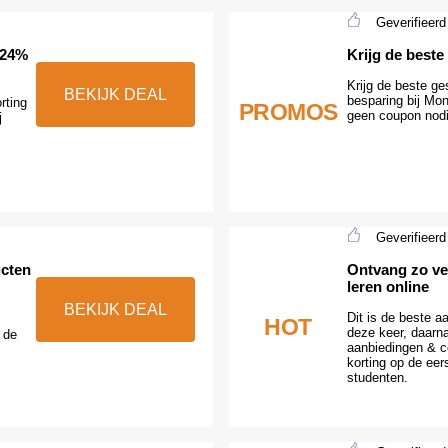
Geverifieerd
 24%
Krijg de best
Krijg de beste g
BEKIJK DEAL
besparing bij Mo
rting
PROMOS
geen coupon nod
j
Geverifieerd
ucten
Ontvang zo ve
leren online
BEKIJK DEAL
Dit is de beste 
HOT
deze keer, daarn
 de
aanbiedingen & c
korting op de eer
studenten.