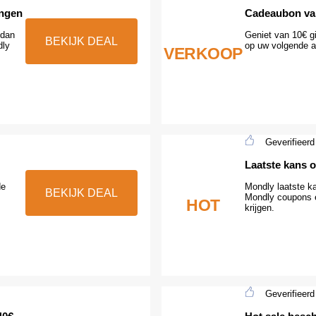
ingen
Cadeaubon va
 dan
Geniet van 10€ gi
BEKIJK DEAL
dly
op uw volgende a
VERKOOP
Geverifieerd
Laatste kans o
de
Mondly laatste ka
BEKIJK DEAL
Mondly coupons e
HOT
krijgen.
Geverifieerd