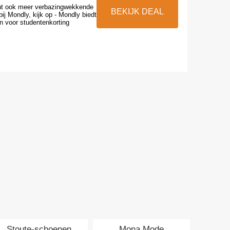
nt ook meer verbazingwekkende
BEKIJK DEAL
bij Mondly, kijk op - Mondly biedt
n voor studentenkorting
Stoute-schoenen
Mona Mode