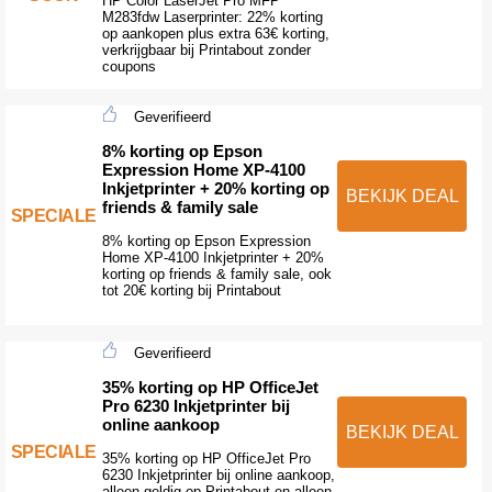
HP Color LaserJet Pro MFP
M283fdw Laserprinter: 22% korting
op aankopen plus extra 63€ korting,
verkrijgbaar bij Printabout zonder
coupons
Geverifieerd
8% korting op Epson
Expression Home XP-4100
Inkjetprinter + 20% korting op
BEKIJK DEAL
friends & family sale
SPECIALE
8% korting op Epson Expression
Home XP-4100 Inkjetprinter + 20%
korting op friends & family sale, ook
tot 20€ korting bij Printabout
Geverifieerd
35% korting op HP OfficeJet
Pro 6230 Inkjetprinter bij
online aankoop
BEKIJK DEAL
SPECIALE
35% korting op HP OfficeJet Pro
6230 Inkjetprinter bij online aankoop,
alleen geldig op Printabout en alleen