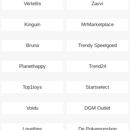
Vertellis
Zavvi
Kinguin
MrMarketplace
Bruna
Trendy Speelgoed
Planethappy
Trend24
Top1toys
Startselect
Voidu
DGM Outlet
Lovelties
De Pokemonshop