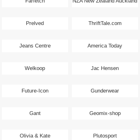
Farfetch
NZA New Zealand Auckland
Prelved
ThriftTale.com
Jeans Centre
America Today
Welkoop
Jac Hensen
Future-Icon
Gunderwear
Gant
Geomix-shop
Olivia & Kate
Plutosport