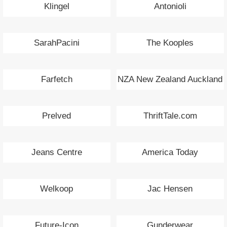
Klingel
Antonioli
SarahPacini
The Kooples
Farfetch
NZA New Zealand Auckland
Prelved
ThriftTale.com
Jeans Centre
America Today
Welkoop
Jac Hensen
Future-Icon
Gunderwear