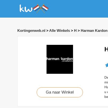
Kortingenweb.nl
>
Alle Winkels
>
H
>
Harman Kardon
H
De
mi
Ha
u 
Ga naar Winkel
be