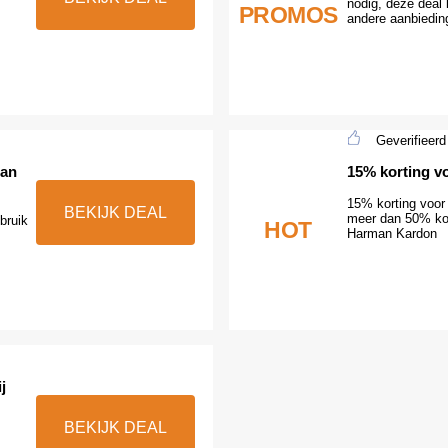
nodig, deze deal 
PROMOS
andere aanbiedin
Geverifieerd
man
15% korting vo
15% korting voor 
BEKIJK DEAL
meer dan 50% kort
bruik
HOT
Harman Kardon
j
BEKIJK DEAL