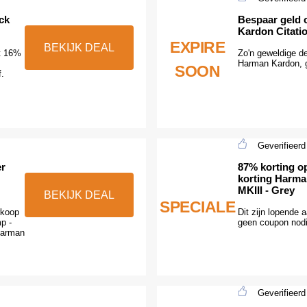
ck
Bespaar geld 
Kardon Citati
EXPIRE
BEKIJK DEAL
t 16%
Zo'n geweldige de
Harman Kardon, g
SOON
.
Geverifieerd
er
87% korting op
korting Harma
MKIII - Grey
BEKIJK DEAL
SPECIALE
rkoop
Dit zijn lopende 
p -
geen coupon nod
 Harman
Geverifieerd