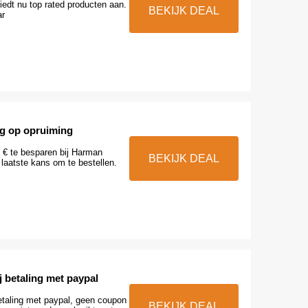
edt nu top rated producten aan.
BEKIJK DEAL
ar
ng op opruiming
 € te besparen bij Harman
BEKIJK DEAL
 laatste kans om te bestellen.
j betaling met paypal
etaling met paypal, geen coupon
BEKIJK DEAL