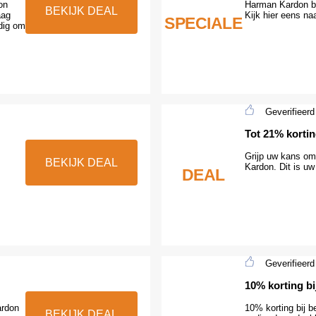
on
Harman Kardon bi
BEKIJK DEAL
aag
Kijk hier eens na
SPECIALE
dig om
Geverifieerd
Tot 21% korti
Grijp uw kans om
BEKIJK DEAL
Kardon. Dit is uw
DEAL
Geverifieerd
10% korting bi
ardon
10% korting bij b
BEKIJK DEAL