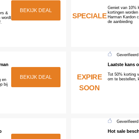
Geniet van 10% k
BEKIJK DEAL
kortingen worden
ers &
SPECIALE
Harman Kardon c
n wordt
de aanbieding
.
Geverifieerd
rman
Laatste kans o
Tot 50% korting v
EXPIRE
BEKIJK DEAL
om te bestellen, k
g en
p bij
SOON
Geverifieerd
p
Hot sale besc