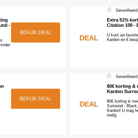
Geverifieerd
ting
Extra 51% kor
und -
Citation 100 -
BEKIJK DEAL
U kunt uw favori
DEAL
Kardon en € besp
or
minder
Geverifieerd
on
80€ korting &
Kardon Surrou
BEKIJK DEAL
80€ korting & me
DEAL
Surround - Black
Kardon! U mag he
nodig