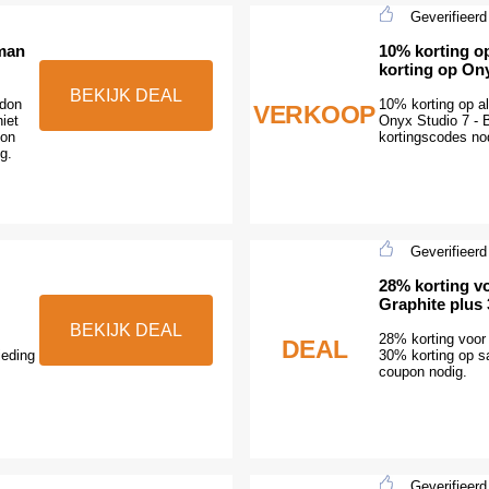
Geverifieerd
rman
10% korting op
korting op Ony
BEKIJK DEAL
rdon
10% korting op al
VERKOOP
iet
Onyx Studio 7 - 
pon
kortingscodes no
g.
Geverifieerd
28% korting v
Graphite plus 
BEKIJK DEAL
28% korting voor
DEAL
ieding
30% korting op s
coupon nodig.
Geverifieerd