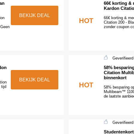
an
66€ korting &
Kardon Citatio
BEKIJK DEAL
don
66€ korting & me
HOT
Citation 200 - Bl
. Geen
zonder coupon c
Geverifieerd
don
58% besparin
Citation Multi
binnenkort
BEKIJK DEAL
tion
HOT
tijd
58% besparing op
Multibeam™ 1100 -
de laatste aanbi
Geverifieerd
Studentenkort