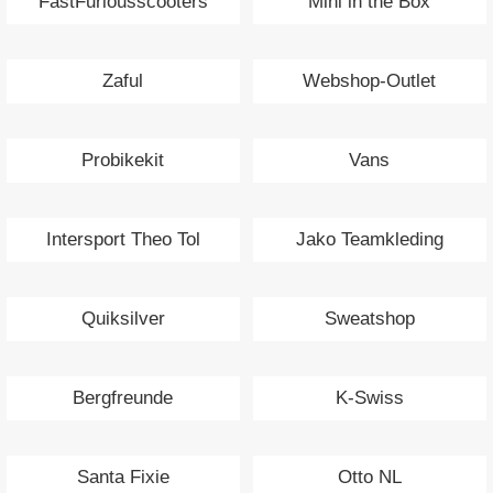
FastFuriousscooters
Mini in the Box
Zaful
Webshop-Outlet
Probikekit
Vans
Intersport Theo Tol
Jako Teamkleding
Quiksilver
Sweatshop
Bergfreunde
K-Swiss
Santa Fixie
Otto NL