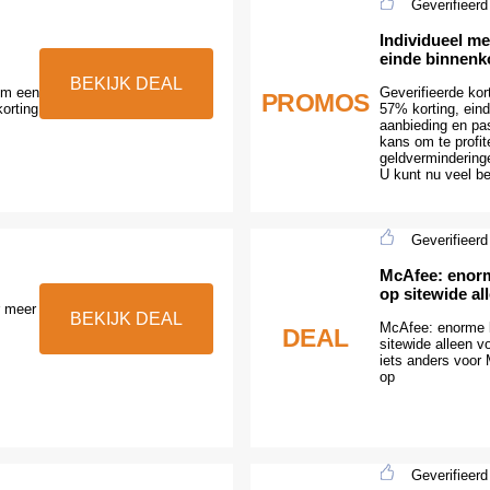
Geverifieerd
Individueel me
einde binnenk
BEKIJK DEAL
em een
Geverifieerde kor
PROMOS
korting
57% korting, ein
aanbieding en pa
kans om te profit
geldvermindering
U kunt nu veel b
Geverifieerd
McAfee: enorm
op sitewide a
r meer
BEKIJK DEAL
McAfee: enorme 
DEAL
sitewide alleen 
iets anders voor 
op
Geverifieerd