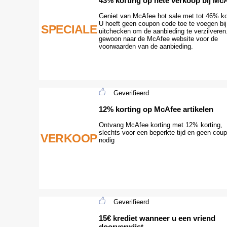
43% korting op hete verkoop bij Mc
Geniet van McAfee hot sale met tot 46% ko
U hoeft geen coupon code toe te voegen bij
SPECIALE
uitchecken om de aanbieding te verzilveren
gewoon naar de McAfee website voor de
voorwaarden van de aanbieding.
Geverifieerd
12% korting op McAfee artikelen
Ontvang McAfee korting met 12% korting,
slechts voor een beperkte tijd en geen coup
VERKOOP
nodig
Geverifieerd
15€ krediet wanneer u een vriend
doorverwijst