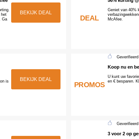
Afee
56% korting 
rting.
Geniet van 40% k
BEKIJK DEAL
 het
verbazingwekkend
DEAL
. Ga
McAfee.
Geverifieerd
Koop nu en be
U kunt uw favori
BEKIJK DEAL
on is
en € besparen. K
PROMOS
Geverifieerd
3 voor 2 op ge