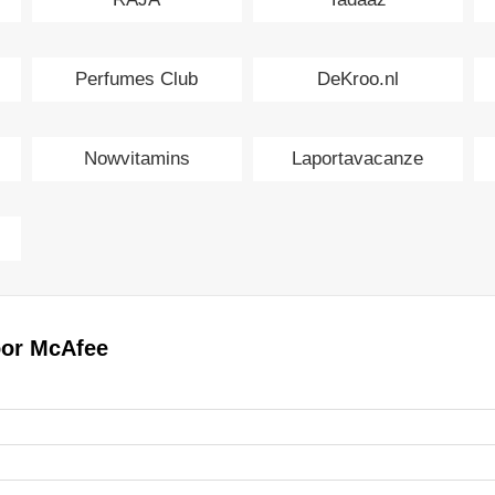
Perfumes Club
DeKroo.nl
Nowvitamins
Laportavacanze
oor McAfee