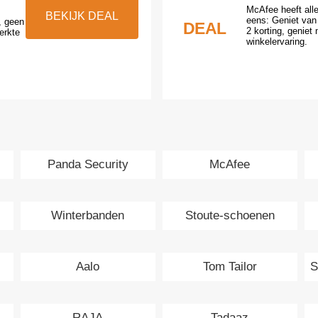
McAfee heeft alle
BEKIJK DEAL
eens: Geniet van
, geen
DEAL
2 korting, geniet
erkte
winkelervaring.
Panda Security
McAfee
Winterbanden
Stoute-schoenen
Aalo
Tom Tailor
S
RAJA
Tadaaz