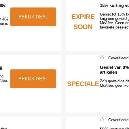
40€
15% korting v
Geniet tot 15% ko
EXPIRE
BEKIJK DEAL
krijg een geweldi
n 40€,
McAfee. Geen cou
on is
SOON
favoriete geselec
Geverifieerd
ng
Geniet van 8%
artikelen
ng,
BEKIJK DEAL
Afee.
Zo'n geweldige de
SPECIALE
McAfee, geen kor
Geverifieerd