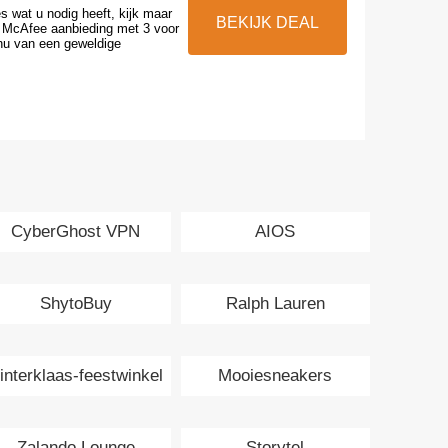
s wat u nodig heeft, kijk maar
BEKIJK DEAL
 McAfee aanbieding met 3 voor
 nu van een geweldige
CyberGhost VPN
AIOS
ShytoBuy
Ralph Lauren
interklaas-feestwinkel
Mooiesneakers
Zalando Lounge
Storytel