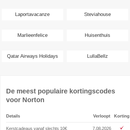
Laportavacanze
Steviahouse
Marlieenfelice
Huisenthuis
Qatar Airways Holidays
LullaBellz
De meest populaire kortingscodes
voor Norton
Details
Verloopt
Korting
Kerstcadeaus vanaf slechts 10€
7.08.2026