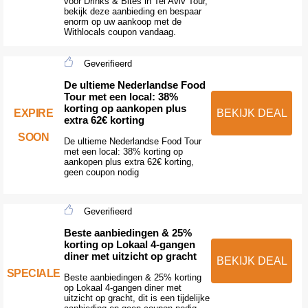
voor Drinks & Bites in Tel Aviv Tour,
bekijk deze aanbieding en bespaar
enorm op uw aankoop met de
Withlocals coupon vandaag.
Geverifieerd
De ultieme Nederlandse Food
Tour met een local: 38%
korting op aankopen plus
EXPIRE
BEKIJK DEAL
extra 62€ korting
SOON
De ultieme Nederlandse Food Tour
met een local: 38% korting op
aankopen plus extra 62€ korting,
geen coupon nodig
Geverifieerd
Beste aanbiedingen & 25%
korting op Lokaal 4-gangen
diner met uitzicht op gracht
BEKIJK DEAL
SPECIALE
Beste aanbiedingen & 25% korting
op Lokaal 4-gangen diner met
uitzicht op gracht, dit is een tijdelijke