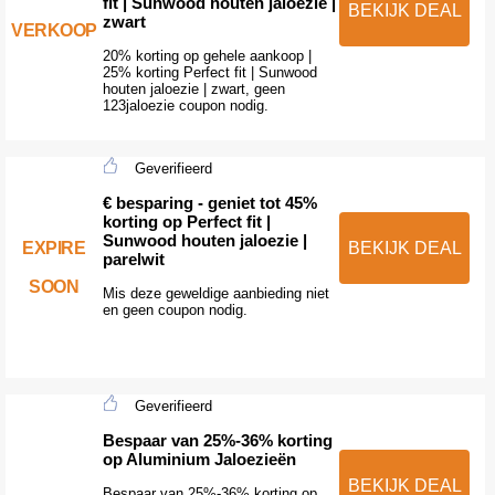
fit | Sunwood houten jaloezie |
BEKIJK DEAL
zwart
VERKOOP
20% korting op gehele aankoop |
25% korting Perfect fit | Sunwood
houten jaloezie | zwart, geen
123jaloezie coupon nodig.
Geverifieerd
€ besparing - geniet tot 45%
korting op Perfect fit |
Sunwood houten jaloezie |
EXPIRE
BEKIJK DEAL
parelwit
SOON
Mis deze geweldige aanbieding niet
en geen coupon nodig.
Geverifieerd
Bespaar van 25%-36% korting
op Aluminium Jaloezieën
BEKIJK DEAL
Bespaar van 25%-36% korting op