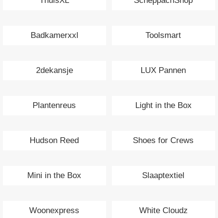
ThuisXL
ScheppachShop
Badkamerxxl
Toolsmart
2dekansje
LUX Pannen
Plantenreus
Light in the Box
Hudson Reed
Shoes for Crews
Mini in the Box
Slaaptextiel
Woonexpress
White Cloudz