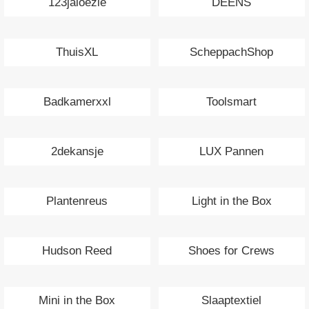
123jaloezie
DEENS
ThuisXL
ScheppachShop
Badkamerxxl
Toolsmart
2dekansje
LUX Pannen
Plantenreus
Light in the Box
Hudson Reed
Shoes for Crews
Mini in the Box
Slaaptextiel