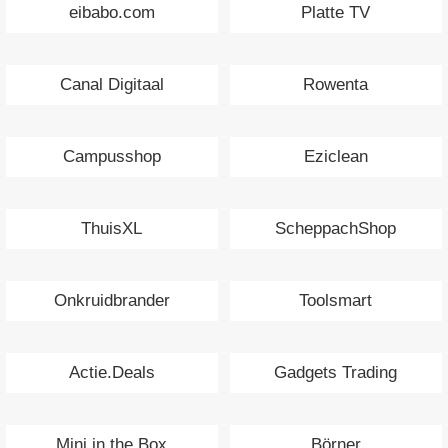
eibabo.com
Platte TV
Canal Digitaal
Rowenta
Campusshop
Eziclean
ThuisXL
ScheppachShop
Onkruidbrander
Toolsmart
Actie.Deals
Gadgets Trading
Mini in the Box
Börner