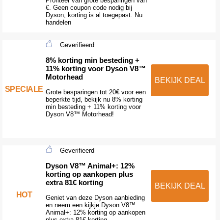
Profiteer van grote besparingen van
€. Geen coupon code nodig bij
Dyson, korting is al toegepast. Nu
handelen
Geverifieerd
8% korting min besteding +
11% korting voor Dyson V8™
Motorhead
BEKIJK DEAL
SPECIALE
Grote besparingen tot 20€ voor een
beperkte tijd, bekijk nu 8% korting
min besteding + 11% korting voor
Dyson V8™ Motorhead!
Geverifieerd
Dyson V8™ Animal+: 12%
korting op aankopen plus
extra 81€ korting
BEKIJK DEAL
HOT
Geniet van deze Dyson aanbieding
en neem een kijkje Dyson V8™
Animal+: 12% korting op aankopen
plus extra 81€ korting