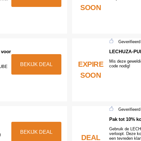
SOON
Geverifieerd
 voor
LECHUZA-PURO
Mis deze geweldi
EXPIRE
BEKIJK DEAL
code nodig!
CUBE
SOON
Geverifieerd
Pak tot 10% ko
Gebruik de LECHU
BEKIJK DEAL
verloopt. Deze k
g
DEAL
een tevreden klan