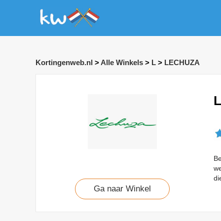
Kortingenweb.nl
>
Alle Winkels
>
L
>
LECHUZA
L
Be
we
di
Ga naar Winkel