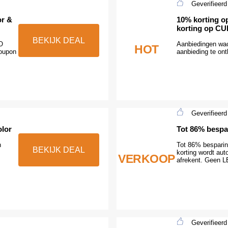
Geverifieerd
or &
10% korting op
korting op C
BEKIJK DEAL
O
Aanbiedingen wac
HOT
oupon
aanbieding te ont
Geverifieerd
olor
Tot 86% besp
n
Tot 86% bespari
BEKIJK DEAL
korting wordt au
VERKOOP
afrekent. Geen 
Geverifieerd