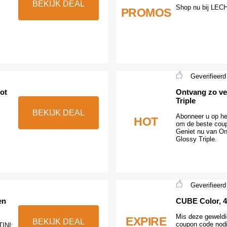
BEKIJK DEAL
Shop nu bij LEC
PROMOS
Geverifieerd
ot
Ontvang zo ve
Triple
BEKIJK DEAL
Abonneer u op he
HOT
om de beste coup
Geniet nu van On
Glossy Triple.
Geverifieerd
en
CUBE Color, 4
Mis deze geweldi
EXPIRE
BEKIJK DEAL
coupon code nod
TINI: