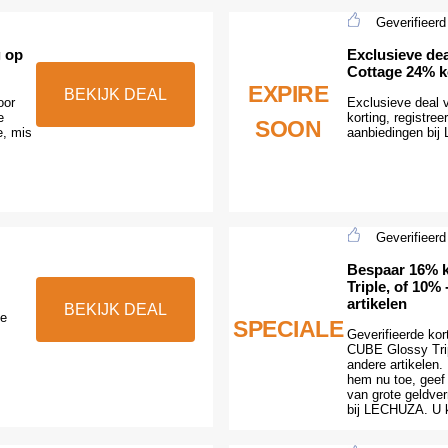
Geverifieerd
g op
Exclusieve d
Cottage 24% k
EXPIRE
BEKIJK DEAL
oor
Exclusieve dea
e
korting, registre
SOON
e, mis
aanbiedingen bij
Geverifieerd
Bespaar 16% 
Triple, of 10%
artikelen
BEKIJK DEAL
ie
SPECIALE
Geverifieerde kor
CUBE Glossy Trip
andere artikelen
hem nu toe, geef 
van grote geldve
bij LECHUZA. U k