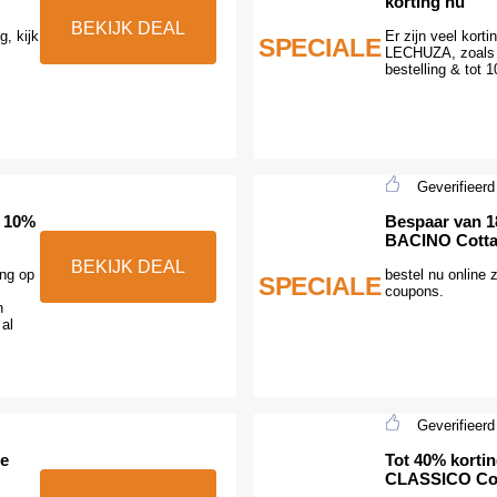
korting nu
BEKIJK DEAL
, kijk
Er zijn veel kort
SPECIALE
LECHUZA, zoals 
bestelling & tot 
Geverifieerd
& 10%
Bespaar van 1
BACINO Cott
BEKIJK DEAL
ing op
bestel nu online 
SPECIALE
.
coupons.
n
al
Geverifieerd
te
Tot 40% kortin
CLASSICO Co