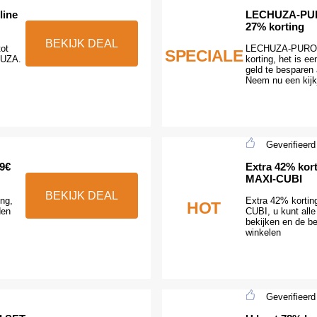
line
LECHUZA-PURO
27% korting
BEKIJK DEAL
tot
LECHUZA-PURO C
SPECIALE
HUZA.
korting, het is e
geld te besparen
Neem nu een kijk
Geverifieerd
79€
Extra 42% kor
MAXI-CUBI
BEKIJK DEAL
ing,
Extra 42% korti
HOT
den
CUBI, u kunt all
bekijken en de be
winkelen
Geverifieerd