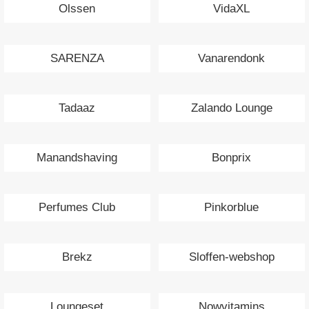
Olssen
VidaXL
SARENZA
Vanarendonk
Tadaaz
Zalando Lounge
Manandshaving
Bonprix
Perfumes Club
Pinkorblue
Brekz
Sloffen-webshop
Loungeset
Nowvitamins