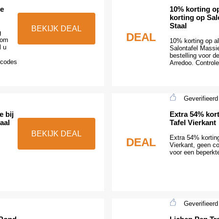
de
10% korting op
korting op Sal
Staal
BEKIJK DEAL
g
DEAL
 om
10% korting op al
l u
Salontafel Massie
bestelling voor d
 codes
Arredoo. Controle
Geverifieerd
 bij
Extra 54% kor
aal
Tafel Vierkant
BEKIJK DEAL
Extra 54% korting
DEAL
Vierkant, geen c
voor een beperkte
Geverifieerd