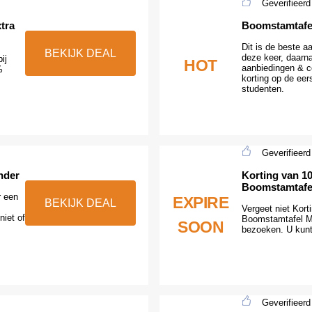
Geverifieerd
tra
Boomstamtafel
Dit is de beste 
BEKIJK DEAL
deze keer, daarn
ij
HOT
aanbiedingen & c
%
korting op de eer
studenten.
Geverifieerd
nder
Korting van 1
Boomstamtafel
r een
EXPIRE
BEKIJK DEAL
Vergeet niet Kort
niet of
Boomstamtafel Ma
SOON
bezoeken. U kunt
Geverifieerd