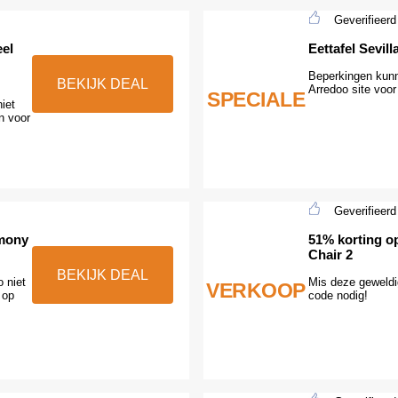
Geverifieerd
el
Eettafel Sevill
Beperkingen kunn
BEKIJK DEAL
Arredoo site voor 
SPECIALE
iet
n voor
Geverifieerd
rmony
51% korting o
Chair 2
BEKIJK DEAL
 niet
Mis deze geweldi
VERKOOP
 op
code nodig!