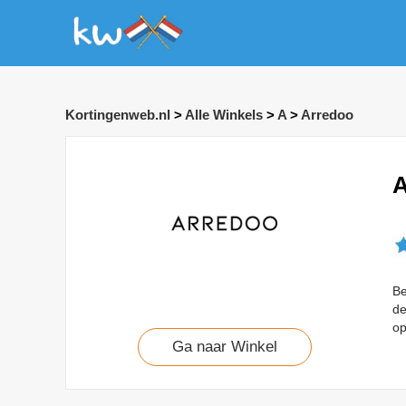
Kortingenweb.nl
>
Alle Winkels
>
A
>
Arredoo
A
Be
de
op
Ga naar Winkel