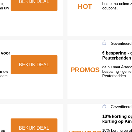
BEKIJK DEAL
bij
bestel nu online 
HOT
an uw
coupons.
Geverifieerd
 voor
€ besparing - 
Peuterbedden
BEKIJK DEAL
ga nu naar Arredo
PROMOS
om uw
besparing - genie
 Neem
Peuterbedden
Geverifieerd
10% korting op
korting op Ki
BEKIJK DEAL
 op
10% korting op al