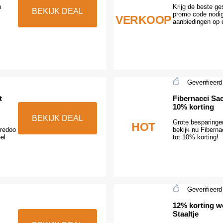
n
Krijg de beste g
BEKIJK DEAL
promo code nodig
VERKOOP
aanbiedingen op 
Geverifieerd
t
Fibernacci Sac
10% korting
BEKIJK DEAL
Grote besparingen
HOT
rredoo
bekijk nu Fibern
el
tot 10% korting!
Geverifieerd
12% korting w
Staaltje