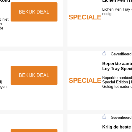
 Rond
Lichen Pen Tra
Lichen Pen Tray 
BEKIJK DEAL
nodig
SPECIALE
 niet
n
de
Geverifieerd
Beperkte aanb
Ley Tray Speci
BEKIJK DEAL
&
Beperkte aanbied
SPECIALE
ij
Special Edition |
jgen.
Geldig tot nader o
Geverifieerd
Krijg de best