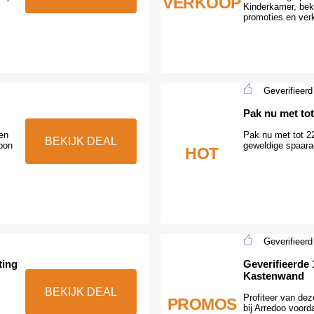
VERKOOP
Kinderkamer, bek
promoties en ver
Geverifieerd
Pak nu met to
een
Pak nu met tot 2
BEKIJK DEAL
pon
geweldige spaara
HOT
Geverifieerd
ting
Geverifieerde
Kastenwand
BEKIJK DEAL
Profiteer van dez
PROMOS
bij Arredoo voord