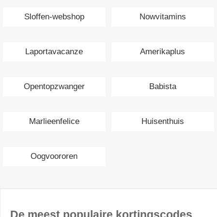
Sloffen-webshop
Nowvitamins
Laportavacanze
Amerikaplus
Opentopzwanger
Babista
Marlieenfelice
Huisenthuis
Oogvoororen
De meest populaire kortingscodes