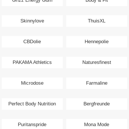
Grizz Energy Gum
Body & Fit
Skinnylove
ThuisXL
CBDolie
Hennepolie
PAKAMA Athletics
Naturesfinest
Microdose
Farmaline
Perfect Body Nutrition
Bergfreunde
Puritanspride
Mona Mode