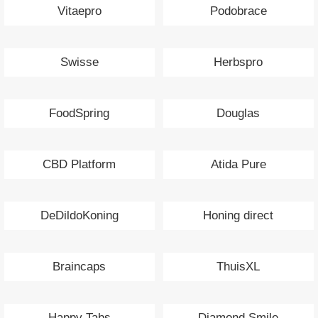
Vitaepro
Podobrace
Swisse
Herbspro
FoodSpring
Douglas
CBD Platform
Atida Pure
DeDildoKoning
Honing direct
Braincaps
ThuisXL
Happy Tabs
Diamond Smile