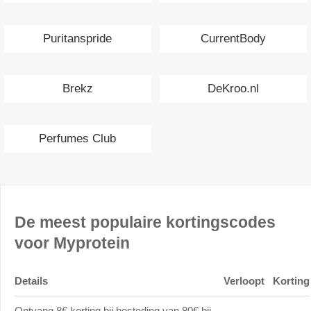
Puritanspride
CurrentBody
Brekz
DeKroo.nl
Perfumes Club
De meest populaire kortingscodes
voor Myprotein
Details
Verloopt
Korting
Ontvang 8€ korting bij besteding van 80€ bij