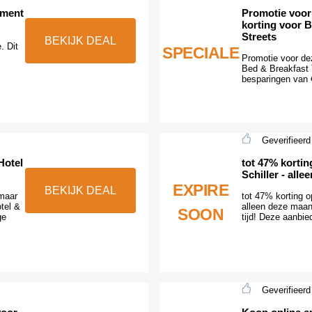
ement
Promotie voor
korting voor 
Streets
BEKIJK DEAL
. Dit
SPECIALE
Promotie voor de
Bed & Breakfast T
besparingen van € 
Geverifieerd
Hotel
tot 47% korti
Schiller - all
EXPIRE
BEKIJK DEAL
 maar
tot 47% korting 
tel &
alleen deze maan
SOON
ge
tijd! Deze aanbie
Geverifieerd