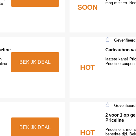
mag missen. Nee
te
SOON
Geverifieerd
eline
Cadeaubon van
n
laatste kans! Pri
BEKIJK DEAL
line
Priceline coupon
HOT
Geverifieerd
2 voor 1 op g
Priceline
BEKIJK DEAL
Priceline is mome
HOT
beperkte tijd. Be