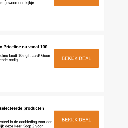
m gewoon een kijkje.
 Priceline nu vanaf 10€
celine biedt 10€ gift card! Geen
BEKIJK DEAL
 code nodig.
eselecteerde producten
BEKIJK DEAL
nteel in de aanbieding voor een
kijk deze keer Koop 2 voor