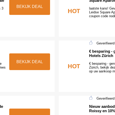
ale
Square Apartm
BEKIJK DEAL
s 3
laatste kans! Gev
HOT
Leidse Square Ap
coupon code nodi
Geverifieerd
€ besparing - 
Hotels Zürich
BEKIJK DEAL
e
€ besparing - gen
HOT
Wees
Zürich, bekijk d
op uw aankoop me
Geverifieerd
de
Nieuw aanbod:
Roissy en 10% 