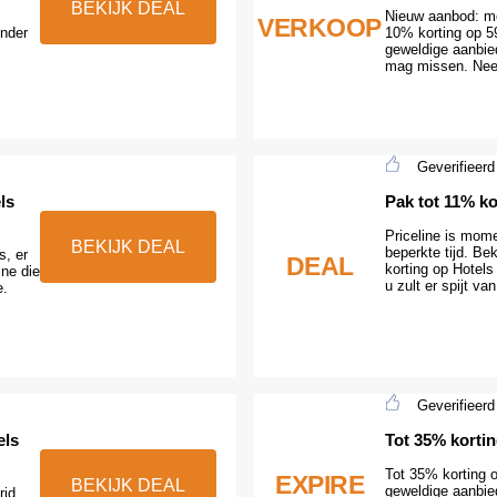
BEKIJK DEAL
Nieuw aanbod: me
VERKOOP
onder
10% korting op 59 
geweldige aanbied
mag missen. Nee
Geverifieerd
ls
Pak tot 11% k
Priceline is mome
BEKIJK DEAL
beperkte tijd. Be
s, er
DEAL
korting op Hotels
ine die
u zult er spijt van
e.
Geverifieerd
els
Tot 35% korti
Tot 35% korting o
EXPIRE
BEKIJK DEAL
geweldige aanbied
id,