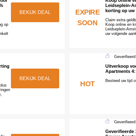
voor
Koop online en
0%
Leidseplein-A
korting op uw
EXPIRE
BEKIJK DEAL
Claim extra geldb
SOON
ng op
Koop online en kr
Leidseplein-Amst
nkelt
uw volgende aan
Geverifieerd
rting
Uitverkoop vo
Apartments 4: 
BEKIJK DEAL
Besteed uw tijd o
HOT
plus
ringen
e,
Geverifieerd
Geverifieerde