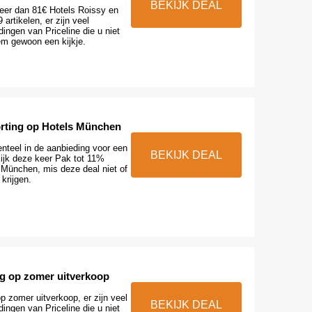
BEKIJK DEAL
er dan 81€ Hotels Roissy en
artikelen, er zijn veel
ingen van Priceline die u niet
m gewoon een kijkje.
orting op Hotels München
nteel in de aanbieding voor een
BEKIJK DEAL
kijk deze keer Pak tot 11%
 München, mis deze deal niet of
 krijgen.
ng op zomer uitverkoop
p zomer uitverkoop, er zijn veel
BEKIJK DEAL
ingen van Priceline die u niet