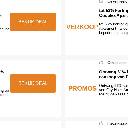
Geverifieerd
tot 53% korti
or
Couples Apart
BEKIJK DEAL
tot 53% korting 
VERKOOP
Apartment - alle
celine
beperkte tijd en 
Geverifieerd
9%
Ontvang 31% ko
aankoop van C
BEKIJK DEAL
Ontvang 31% kort
PROMOS
van City Hotel A
ing op
toe bij de kassa 
eline
Geverifieerd