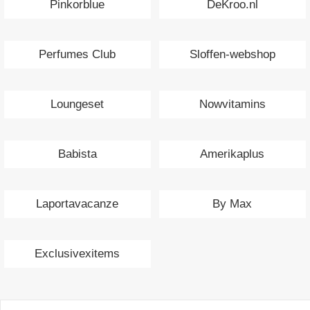
Pinkorblue
DeKroo.nl
Perfumes Club
Sloffen-webshop
Loungeset
Nowvitamins
Babista
Amerikaplus
Laportavacanze
By Max
Exclusivexitems