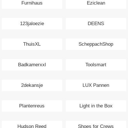
Furnihaus
Eziclean
123jaloezie
DEENS
ThuisXL
ScheppachShop
Badkamerxxl
Toolsmart
2dekansje
LUX Pannen
Plantenreus
Light in the Box
Hudson Reed
Shoes for Crews