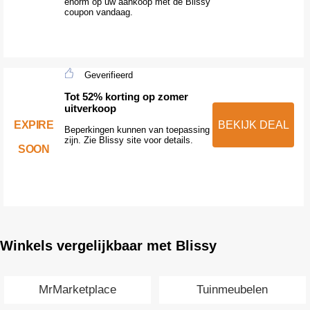
enorm op uw aankoop met de Blissy
coupon vandaag.
Geverifieerd
Tot 52% korting op zomer
uitverkoop
EXPIRE
BEKIJK DEAL
Beperkingen kunnen van toepassing
zijn. Zie Blissy site voor details.
SOON
Winkels vergelijkbaar met Blissy
MrMarketplace
Tuinmeubelen