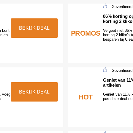
Geverifieerd
o
86% korting op
korting 2 kliko
BEKIJK DEAL
u kunt
Vergeet niet 86% 
PROMOS
en en
korting 2 kliko's
besparen bij Clea
Geverifieerd
Geniet van 11
artikelen
BEKIJK DEAL
g. voeg
Geniet van 11% ko
HOT
n
pas deze deal nu