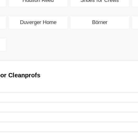
Hudson Reed
Shoes for Crews
Duverger Home
Börner
or Cleanprofs