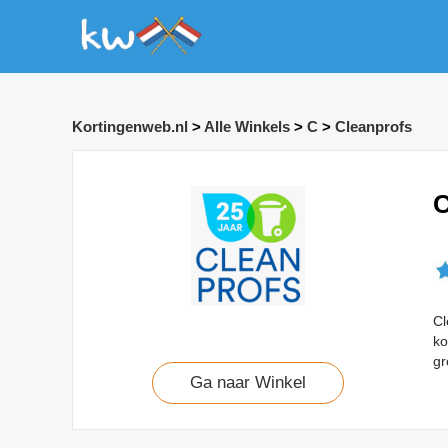
Kortingenweb.nl
>
Alle Winkels
>
C
>
Cleanprofs
C
Cl
ko
gr
Ga naar Winkel