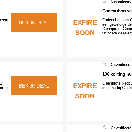
Geverifieerd
Cadeaubon van
 neem
Cadeaubon van Cl
EXPIRE
BEKIJK DEAL
een geweldige de
Cleanprofs. Geen
SOON
favoriete geselec
Geverifieerd
10€ korting nu
uw
Cleanprofs biedt
EXPIRE
BEKIJK DEAL
ten op
shop nu bij Clean
SOON
Geverifieerd