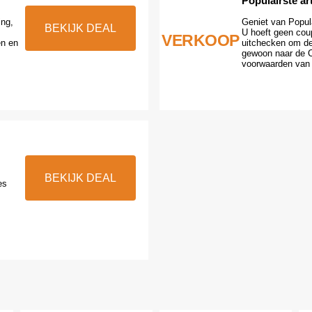
Populairste ar
ing,
Geniet van Popula
BEKIJK DEAL
U hoeft geen cou
VERKOOP
en en
uitchecken om de
gewoon naar de C
voorwaarden van 
BEKIJK DEAL
es