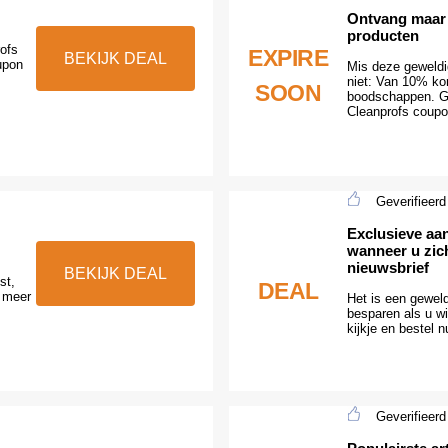
Ontvang maar l
producten
ofs
EXPIRE
BEKIJK DEAL
upon
Mis deze geweldi
niet: Van 10% kor
SOON
boodschappen. G
Cleanprofs coupo
Geverifieerd
Exclusieve aa
wanneer u zich
nieuwsbrief
BEKIJK DEAL
st,
DEAL
 meer
Het is een gewel
besparen als u wi
kijkje en bestel n
Geverifieerd