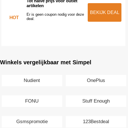
Tot halve prijs voor outlet
artikelen
BEKIJK DEAL
Er is geen coupon nodig voor deze
HOT
deal.
Winkels vergelijkbaar met Simpel
Nudient
OnePlus
FONU
Stuff Enough
Gsmspromotie
123Bestdeal