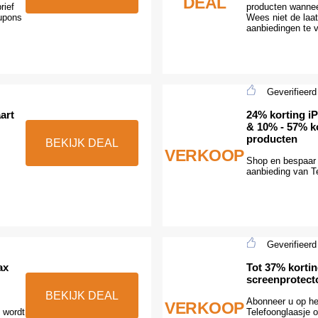
DEAL
rief
producten wanneer
oupons
Wees niet de laa
aanbiedingen te v
Geverifieerd
art
24% korting i
& 10% - 57% k
producten
BEKIJK DEAL
VERKOOP
Shop en bespaar 
aanbieding van T
Geverifieerd
ax
Tot 37% korti
screenprotect
BEKIJK DEAL
Abonneer u op het
VERKOOP
n wordt
Telefoonglaasje 