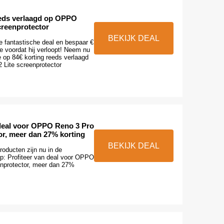
eeds verlaagd op OPPO
creenprotector
BEKIJK DEAL
e fantastische deal en bespaar €
je voordat hij verloopt! Neem nu
 op 84€ korting reeds verlaagd
Lite screenprotector
 deal voor OPPO Reno 3 Pro
or, meer dan 27% korting
BEKIJK DEAL
roducten zijn nu in de
op: Profiteer van deal voor OPPO
nprotector, meer dan 27%