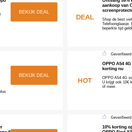
ppo
Ontvang 59% ko
aankoop van 
screenprotect
BEKIJK DEAL
3
DEAL
Shop de best ver
Telefoonglaasje. 
beperkte tijd geld
Geverifieerd
OPPO A54 4G 
korting nu
BEKIJK DEAL
OPPO A54 4G scre
HOT
U krijgt ook 10€
of meer.
plus
Geverifieerd
er
10% korting op
eno 6
OPPO Find X3 