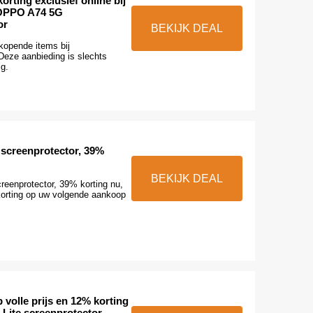
rting exclusief online bij
OPPO A74 5G
or
BEKIJK DEAL
kopende items bij
Deze aanbieding is slechts
ig.
screenprotector, 39%
BEKIJK DEAL
enprotector, 39% korting nu,
 korting op uw volgende aankoop
 volle prijs en 12% korting
Lite screenprotector