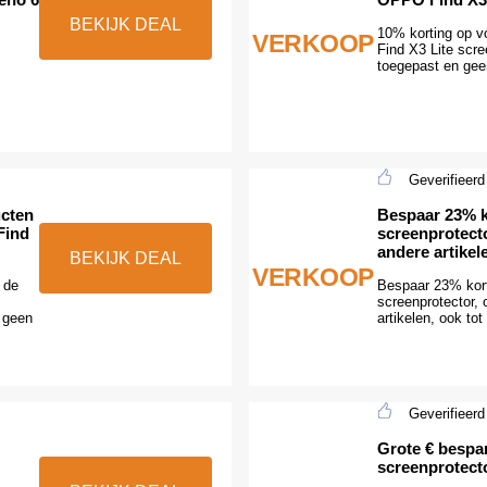
BEKIJK DEAL
10% korting op v
VERKOOP
Find X3 Lite scre
toegepast en gee
Geverifieerd
ucten
Bespaar 23% k
Find
screenprotecto
andere artikel
BEKIJK DEAL
VERKOOP
 de
Bespaar 23% kort
screenprotector,
n geen
artikelen, ook tot
Geverifieerd
Grote € bespa
screenprotect