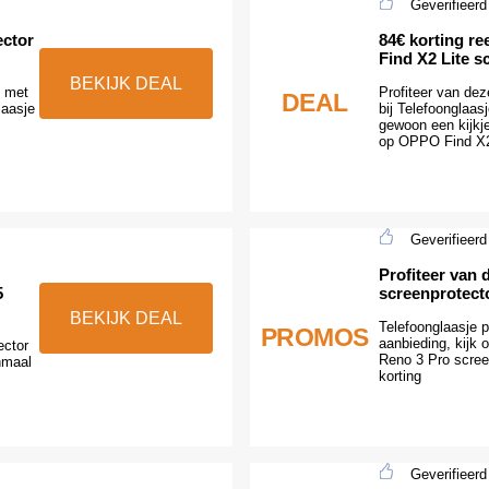
Geverifieerd
ector
84€ korting r
Find X2 Lite s
BEKIJK DEAL
f met
Profiteer van dez
DEAL
laasje
bij Telefoonglaas
gewoon een kijkje
op OPPO Find X2 
Geverifieerd
Profiteer van
5
screenprotect
BEKIJK DEAL
Telefoonglaasje p
PROMOS
aanbieding, kijk 
ector
Reno 3 Pro scree
nmaal
korting
Geverifieerd