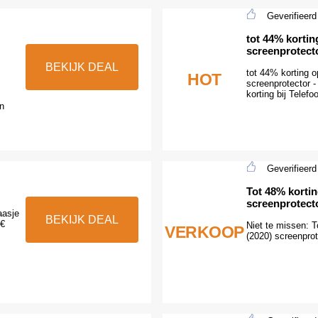
Geverifieerd
tot 44% korti
screenprotect
BEKIJK DEAL
tot 44% korting
HOT
screenprotector -
korting bij Telefo
n
Geverifieerd
Tot 48% korti
screenprotect
aasje
BEKIJK DEAL
6€
Niet te missen: 
VERKOOP
(2020) screenpro