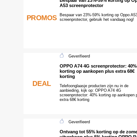
Bespaar van 23%-59% korting op O
A53 screenprotector
Bespaar van 23%-59% korting op Oppo A5
PROMOS
screenprotector, gebruik het vandaag nog!
Geverifieerd
OPPO A74 4G screenprotector: 40%
korting op aankopen plus extra 68€
korting
DEAL
Telefoonglaasje producten zijn nu in de
aanbieding, kijk op: OPPO A74 4G
screenprotector: 40% korting op aankopen 
extra 68€ korting
Geverifieerd
Ontvang tot 55% korting op de zom
uitverkoop plus 5% korting OPPO R