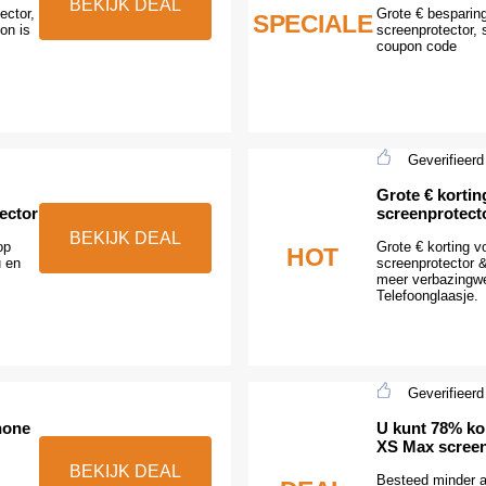
BEKIJK DEAL
ector,
Grote € besparin
SPECIALE
on is
screenprotector, 
coupon code
Geverifieerd
Grote € kortin
ector
screenprotect
BEKIJK DEAL
op
Grote € korting v
HOT
u en
screenprotector 
meer verbazingwe
Telefoonglaasje.
Geverifieerd
hone
U kunt 78% ko
XS Max screen
BEKIJK DEAL
Besteed minder 