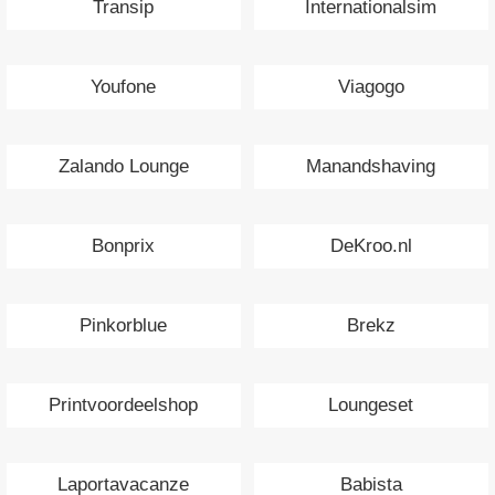
Transip
Internationalsim
Youfone
Viagogo
Zalando Lounge
Manandshaving
Bonprix
DeKroo.nl
Pinkorblue
Brekz
Printvoordeelshop
Loungeset
Laportavacanze
Babista